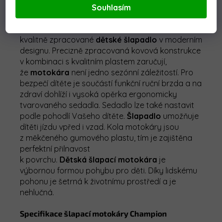
Souhlasím
Detailní popis produktu
Dětská
šlapací
motokára Champion
je velmi
kvalitně zpracované
dětské
šlapadlo
v moderním
designu. Precizně zpracovaná kovová konstrukce
v kombinaci s kvalitním plastem zaručují,
že
motokára
není jedno sezónní záležitostí. Pro
bezpečí dítěte je součástí funkční ruční brzda a na
zdraví dohlíží i vysoká opěrka ergonomicky
tvarovaného sedadla. Sedadlo lze také nastavit
podle pohodlí Vašeho dítěte.
Šlapadlo
umožňuje
dítěti jízdu vpřed i vzad. Kola motokáry jsou
z měkčeného gumového plastu, tím je zajištěna
perfektní přilnavost
k povrchu.
Dětská
šlapací
motokára
je
výbornou formou pohybu pro děti. Díky lidskému
pohonu je šetrná k životnímu prostředí a je
nehlučná.
Specifikace šlapací motokáry Champion