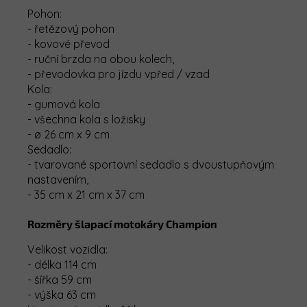
Pohon:
- řetězový pohon
- kovové převod
- ruční brzda na obou kolech,
- převodovka pro jízdu vpřed / vzad
Kola:
- gumová kola
- všechna kola s ložisky
- ø 26 cm x 9 cm
Sedadlo:
- tvarované sportovní sedadlo s dvoustupňovým
nastavením,
- 35 cm x 21 cm x 37 cm
Rozměry šlapací motokáry Champion
Velikost vozidla:
- délka 114 cm
- šířka 59 cm
- výška 63 cm