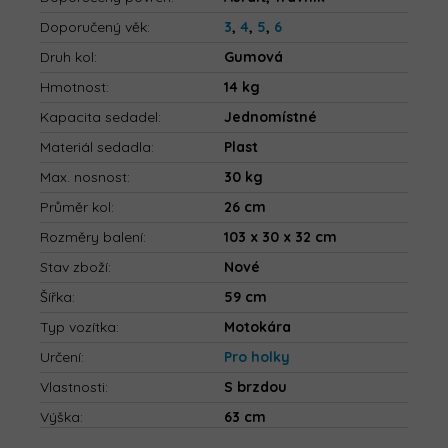
Doporučený věk
:
3
,
4
,
5
,
6
Druh kol
:
Gumová
Hmotnost
:
14 kg
Kapacita sedadel
:
Jednomístné
Materiál sedadla
:
Plast
Max. nosnost
:
30 kg
Průměr kol
:
26 cm
Rozměry balení
:
103 x 30 x 32 cm
Stav zboží
:
Nové
Šířka
:
59 cm
Typ vozítka
:
Motokára
Určení
:
Pro holky
Vlastnosti
:
S brzdou
Výška
:
63 cm