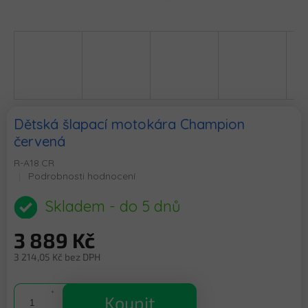
Dětská šlapací motokára Champion
červená
R-A18.CR
Průměrné
Podrobnosti hodnocení
hodnocení
produktu
Skladem - do 5 dnů
je
0,0
3 889 Kč
z
5
3 214,05 Kč bez DPH
hvězdiček.
Měrná
cena:
Koupit