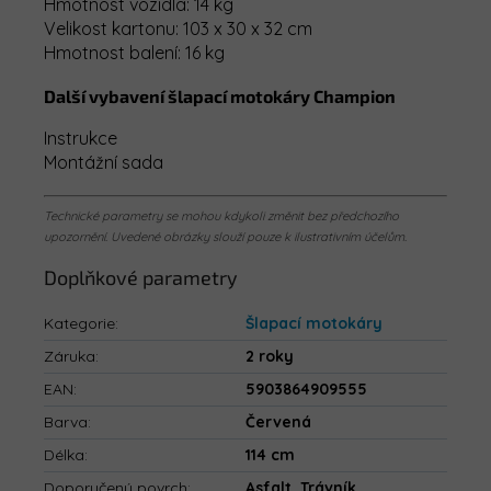
Hmotnost vozidla: 14 kg
Velikost kartonu: 103 x 30 x 32 cm
Hmotnost balení: 16 kg
Další vybavení šlapací motokáry Champion
Instrukce
Montážní sada
Technické parametry se mohou kdykoli změnit bez předchozího
upozornění. Uvedené obrázky slouží pouze k ilustrativním účelům.
Doplňkové parametry
Kategorie
:
Šlapací motokáry
Záruka
:
2 roky
EAN
:
5903864909555
Barva
:
Červená
Délka
:
114 cm
Doporučený povrch
:
Asfalt, Trávník