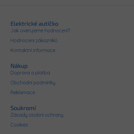
Z
á
p
Elektrické autíčko
a
Jak ověřujeme hodnocení?
t
Hodnocení zákazníků
í
Kontaktní informace
Nákup
Doprava a platba
Obchodní podmínky
Reklamace
Soukromí
Zásady osobní ochrany
Cookies