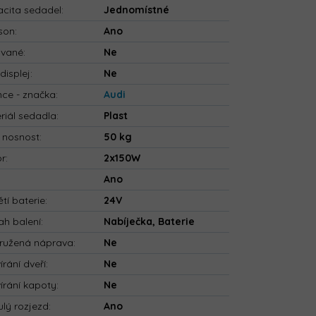
cita sedadel
:
Jednomístné
son
:
Ano
ované
:
Ne
displej
:
Ne
nce - značka
:
Audi
riál sedadla
:
Plast
 nosnost
:
50 kg
or
:
2x150W
:
Ano
tí baterie
:
24V
h balení
:
Nabíječka, Baterie
ružená náprava
:
Ne
írání dveří
:
Ne
írání kapoty
:
Ne
ulý rozjezd
:
Ano