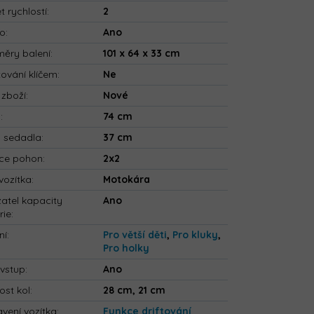
t rychlostí
:
2
io
:
Ano
ěry balení
:
101 x 64 x 33 cm
tování klíčem
:
Ne
 zboží
:
Nové
a
:
74 cm
a sedadla
:
37 cm
ce pohon
:
2x2
vozítka
:
Motokára
atel kapacity
Ano
rie
:
ní
:
Pro větší děti
,
Pro kluky
,
Pro holky
vstup
:
Ano
ost kol
:
28 cm, 21 cm
vení vozítka
:
Funkce driftování