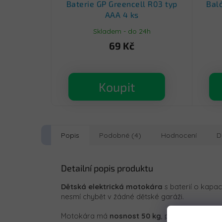
Baterie GP Greencell R03 typ
Bal
AAA 4 ks
Skladem - do 24h
69 Kč
Koupit
Popis
Podobné (4)
Hodnocení
D
Detailní popis produktu
Dětská elektrická motokára
s baterií o kapac
nesmí chybět v žádné dětské garáži.
Motokára má
nosnost 50 kg
, proto je určena 