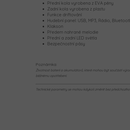
Přední kola vyrobena z EVA pěny
Zadní kola vyrobena z plastu
Funkce driftování
Hudební panel: USB, MP3, Rádio, Bluetoot
Klakson
Předem nahrané melodie
Přední a zadní LED světla
Bezpečnostní pásy
Poznámka:
Životnost baterií a akumulátorů, které mohou být součástí výrob
běžnému opotřebení.
Technické parametry se mohou kdykoli změnit bez předchozího u