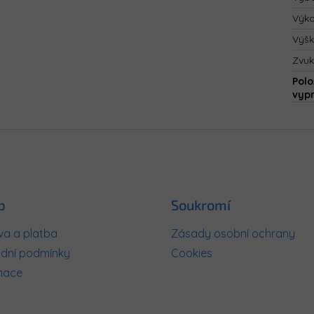
Výk
Výš
Zvuk
Polo
vyp
p
Soukromí
a a platba
Zásady osobní ochrany
dní podmínky
Cookies
mace