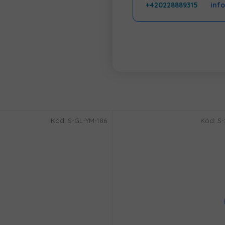
+420228889315
inf
Kód:
S-GL-YM-186
Kód:
S