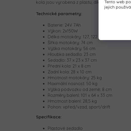
Tento web po
kola jsou vyrobena z plastu, díky této vlastno
jejich použív
Technické parametry:
Baterie: 24V 7Ah
Výkon: 2x150W
Délka motokáry: 127, 122 nebo 117 cm (na
Šířka motokáry: 74 cm
Výška motokáry: 56 cm
Hloubka sedadla: 23 cm
Sedadlo: 37 x 23 x 37 cm
Přední kola: 21 x 8 cm
Zadní kola: 28 x 10 cm
Hmotnost motokáry: 25 kg
Maximální nosnost: 50 kg
Výška podvozku od země: 8 cm
Rozměry balení:
101 x 64 x 33 cm
Hmotnost balení: 28,5 kg
Pohon: vpřed/vzad, sport/drift
Specifikace:
Plastové sedadlo