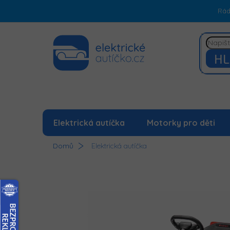
Přejít
Rá
na
obsah
HL
Elektrická autíčka
Motorky pro děti
Domů
Elektrická autíčka