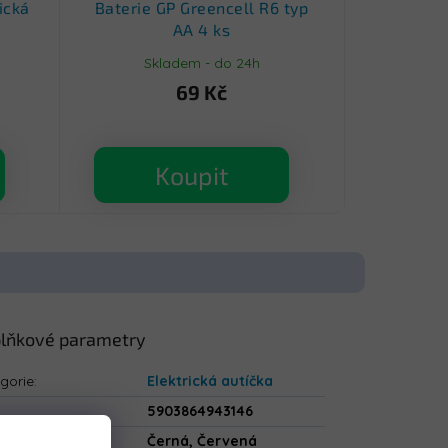
ická
Baterie GP Greencell R6 typ
AA 4 ks
Skladem - do 24h
69 Kč
Koupit
lňkové parametry
gorie
:
Elektrická autíčka
5903864943146
va
:
Černá, Červená