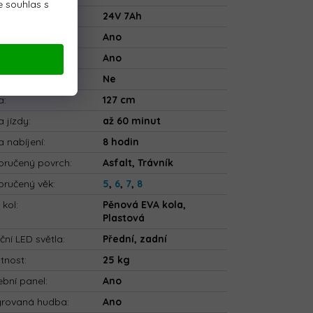
 souhlas s
rie
:
24V 7Ah
ečnostní pásy
:
Ano
tooth
:
Ano
ové ovládání
:
Ne
a
:
127 cm
 jízdy
:
až 60 minut
 nabíjení
:
8 hodin
ručený povrch
:
Asfalt, Trávník
ručený věk
:
5
,
6
,
7
,
8
 kol
:
Pěnová EVA kola,
Plastová
ční LED světla
:
Přední, zadní
tnost
:
25 kg
bní panel
:
Ano
grovaná hudba
:
Ano