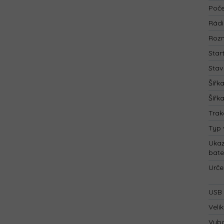
Poče
Rád
Rozm
Star
Stav
Šířk
Šířk
Trak
Typ 
Ukaz
bate
Urče
USB 
Velik
Vyba