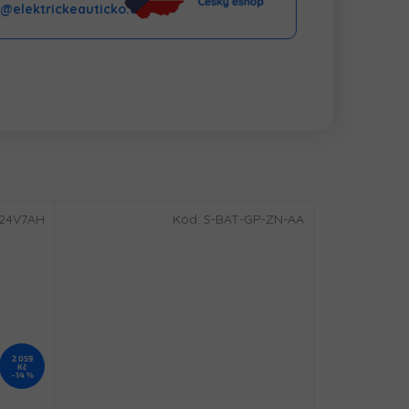
o@elektrickeauticko.cz
-24V7AH
Kód:
S-BAT-GP-ZN-AA
2 059
Kč
–14 %