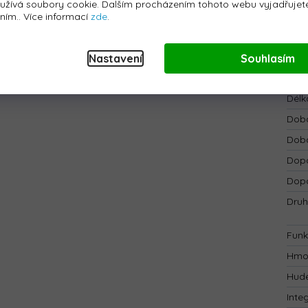
užívá soubory cookie. Dalším procházením tohoto webu vyjadřujete
sti může motokára použít svou
funkci driftování
.
Bate
áním.. Více informací
zde
.
Bezp
Blue
Nastavení
Souhlasím
Dálk
stavitelná)
Délk
Doba
Doba
Dopo
Dopo
Druh
Funk
Hmo
Hude
Inte