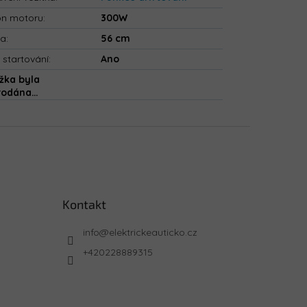
on motoru
:
300W
ka
:
56 cm
 startování
:
Ano
žka byla
rodána…
Kontakt
info
@
elektrickeauticko.cz
+420228889315