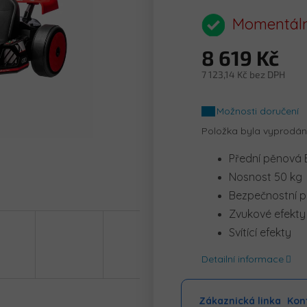
hodnocení
produktu
Momentáln
je
0,0
8 619 Kč
z
5
7 123,14 Kč bez DPH
hvězdiček.
Měrná
cena:
Možnosti doručení
Položka byla vyprodá
Přední pěnová 
Nosnost 50 kg
Bezpečnostní 
Zvukové efekty
Svítící efekty
Detailní informace
Zákaznická linka
Kont