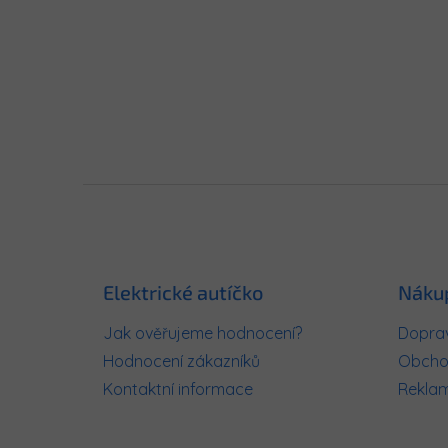
Z
á
p
a
t
Elektrické autíčko
Náku
í
Jak ověřujeme hodnocení?
Doprav
Hodnocení zákazníků
Obcho
Kontaktní informace
Rekla