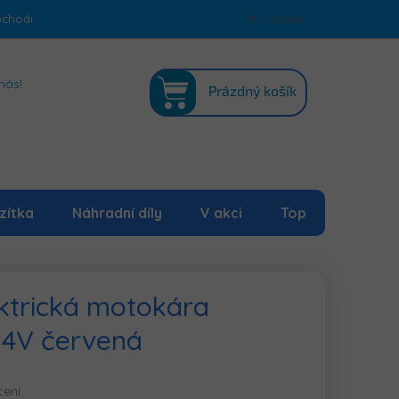
bchodu
Podmínky ochrany osobních údajů
Přihlášení
Mapa serveru
NÁKUPNÍ
nás!
Prázdný košík
KOŠÍK
zítka
Náhradní díly
V akci
Top
ktrická motokára
 24V červená
cení