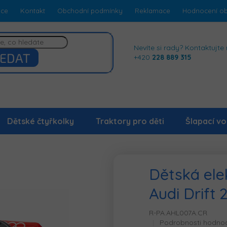
dce
Kontakt
Obchodní podmínky
Reklamace
Hodnocení o
Nevíte si rady? Kontaktujte 
EDAT
+420
228 889 315
Dětské čtyřkolky
Traktory pro děti
Šlapací vo
Dětská ele
Audi Drift
R-PA.AHL007A.CR
Průměrné
Podrobnosti hodno