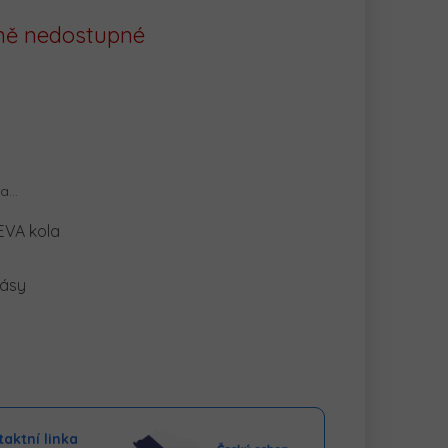
ě nedostupné
na…
EVA kola
pásy
aktní linka