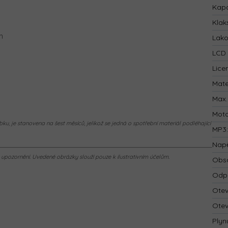
Kapa
Klak
h
Lak
LCD 
Lice
Mate
Max.
Mot
ku, je stanovena na šest měsíců, jelikož se jedná o spotřební materiál podléhající
MP3
Napě
pozornění. Uvedené obrázky slouží pouze k ilustrativním účelům.
Obsa
Odp
Otev
Otev
Plyn