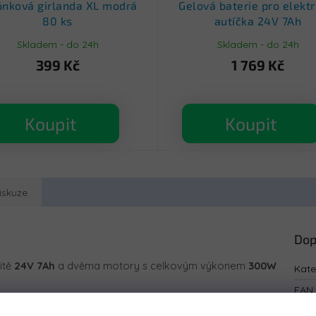
ónková girlanda XL modrá
Gelová baterie pro elektr
80 ks
autíčka 24V 7Ah
Skladem - do 24h
Skladem - do 24h
399 Kč
1 769 Kč
Koupit
Koupit
iskuze
Dop
itě
24V 7Ah
a dvěma motory s celkovým výkonem
300W
Kate
EAN
:
pro větší děti. Přední kola jsou vyrobena z
EVA pěny
. Zadní
Bar