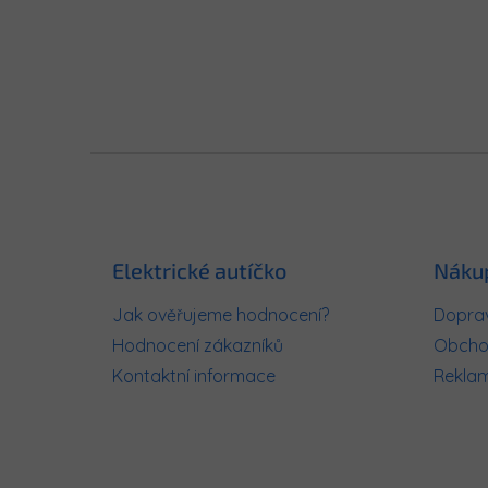
Z
á
p
a
t
Elektrické autíčko
Náku
í
Jak ověřujeme hodnocení?
Doprav
Hodnocení zákazníků
Obcho
Kontaktní informace
Rekla