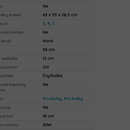
io
:
Ne
ěry balení
:
63 x 35 x 28,5 cm
lost
:
3
,
4
,
2
tování klíčem
:
Ne
 zboží
:
Nové
a
:
38 cm
a sedadla
:
12 cm
ce pohon
:
2x1
vozítka
:
Čtyřkolka
atel kapacity
Ne
rie
:
ní
:
Pro kluky
,
Pro holky
vstup
:
Ne
ost kol
:
18 cm
on motoru
:
30W