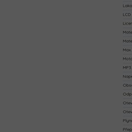
Lak
LCD 
Lice
Mate
Mate
Max.
Mot
MP3
Napě
Obsa
Odp
Otev
Otev
Plyn
Přep