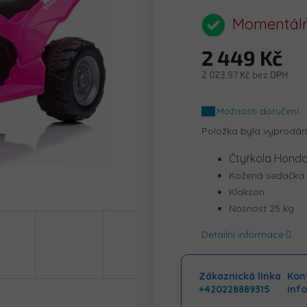
hodnocení
produktu
Momentáln
je
0,0
2 449 Kč
z
5
2 023,97 Kč bez DPH
hvězdiček.
Měrná
cena:
Možnosti doručení
Položka byla vyprodá
Čtyřkola Hond
Kožená sedačka
Klakson
Nosnost 25 kg
Detailní informace
Zákaznická linka
Kont
+420228889315
inf