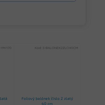
-YM-170
Kód:
S-BALONEK2ZLO40CM
latá
Foliový balónek číslo 2 zlatý
40 cm