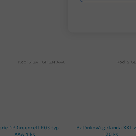
Kód:
S-BAT-GP-ZN-AAA
Kód:
S-GL
erie GP Greencell R03 typ
Balónková girlanda XXL z
AAA 4 ks
120 ks