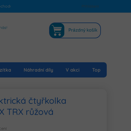
bchodu
Podmínky ochrany osobních údajů
Přihlášení
Mapa serveru
NÁKUPNÍ
nás!
Prázdný košík
KOŠÍK
zítka
Náhradní díly
V akci
Top
ktrická čtyřkolka
X TRX růžová
cení