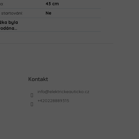
ka
:
43 cm
 startování
:
Ne
žka byla
rodána…
Kontakt
info
@
elektrickeauticko.cz
+420228889315