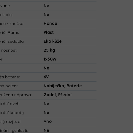
ované
:
Ne
displej
:
Ne
nce - značka
:
Honda
riál Rámu
:
Plast
riál sedadla
:
Eko kůže
 nosnost
:
25 kg
or
:
1x30W
:
Ne
tí baterie
:
6V
h balení
:
Nabíječka, Baterie
ružená náprava
:
Zadní, Přední
írání dveří
:
Ne
írání kapoty
:
Ne
ulý rozjezd
:
Ano
ínání rychlosti
:
Ne