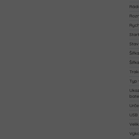
Rád
Rozm
Rych
Star
Stav
Šířk
Šířk
Trak
Typ 
Ukaz
bate
Urče
USB 
Velik
Výk