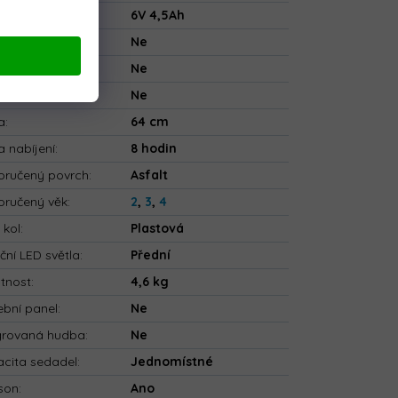
rie
:
6V 4,5Ah
ečnostní pásy
:
Ne
tooth
:
Ne
ové ovládání
:
Ne
a
:
64 cm
 nabíjení
:
8 hodin
ručený povrch
:
Asfalt
ručený věk
:
2
,
3
,
4
 kol
:
Plastová
ční LED světla
:
Přední
tnost
:
4,6 kg
bní panel
:
Ne
grovaná hudba
:
Ne
cita sedadel
:
Jednomístné
son
:
Ano