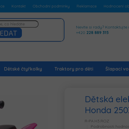
dce
Kontakt
Obchodní podmínky
Reklamace
Hodnocení o
Nevíte si rady? Kontaktujte 
EDAT
+420
228 889 315
Dětské čtyřkolky
Traktory pro děti
Šlapací vo
Dětská ele
Honda 250
R-PA.H3.ROZ
Průměrné
Podrobnosti hodno