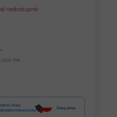
ě nedostupné
na…
a 250X TRX
aktní linka
o@elektrickeauticko.cz