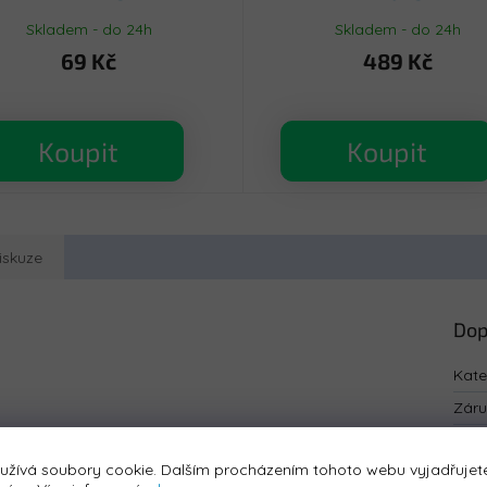
Skladem - do 24h
Skladem - do 24h
69 Kč
489 Kč
Koupit
Koupit
iskuze
Dop
Kate
Zár
EAN
:
užívá soubory cookie. Dalším procházením tohoto webu vyjadřujete
Bar