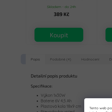
Skladem - do 24h
389 Kč
Koupit
Popis
Podobné (4)
Hodnocení
D
Detailní popis produktu
Specifikace:
Výkon 1x30W
Baterie 6V 4,5 Ah
Plastová kola 18x9 cm
Tento web po
Převodovka vpřed