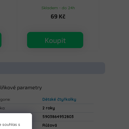
Skladem - do 24h
69 Kč
Koupit
lňkové parametry
gorie
:
Dětské čtyřkolky
uka
:
2 roky
5903864952803
 souhlas s
va
:
Růžová