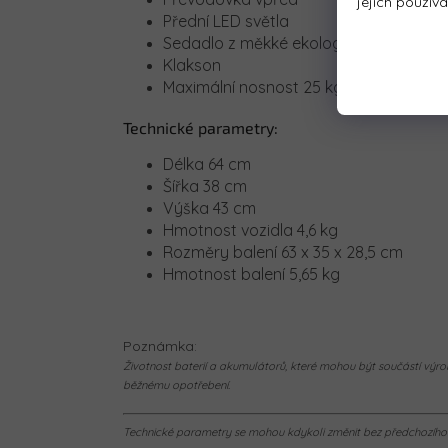
jejich použív
Přední LED světla
Sedadlo z měkké ekologické kůže 30 x
Klakson
Maximální nosnost 25 kg
Technické parametry:
Délka 64 cm
Šířka 38 cm
Výška 43 cm
Hmotnost vozidla 4,6 kg
Rozměry balení 63 x 35 x 28,5 cm
Hmotnost balení 5,65 kg
Poznámka:
Životnost baterií a akumulátorů, které mohou být součástí výrob
běžnému opotřebení.
Technické parametry se mohou kdykoli změnit bez předchozího u