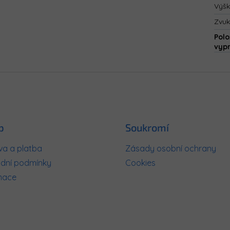
Výš
Zvuk
Polo
vyp
p
Soukromí
a a platba
Zásady osobní ochrany
dní podmínky
Cookies
mace