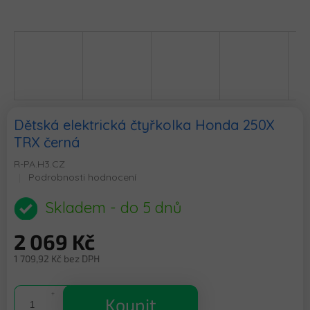
Dětská elektrická čtyřkolka Honda 250X
TRX černá
R-PA.H3.CZ
Průměrné
Podrobnosti hodnocení
hodnocení
produktu
Skladem - do 5 dnů
je
0,0
2 069 Kč
z
5
1 709,92 Kč bez DPH
hvězdiček.
Měrná
cena:
Koupit