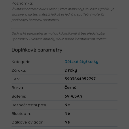
Poznámka:
Životnost baterií a akumulátorů, které mohou být součástí výrobku, je
stanovena na šest měsíců, jelikož se jedná o spotřební materiál
podléhající běžnému opotřebení.
Technické parametry se mohou kdykoli změnit bez předchozího
upozornění. Uvedené obrázky slouží pouze k ilustrativním účelům.
Doplňkové parametry
Kategorie
:
Dětské čtyřkolky
Záruka
:
2 roky
EAN
:
5903864952797
Barva
:
Černá
Baterie
:
6V 4,5Ah
Bezpečnostní pásy
:
Ne
Bluetooth
:
Ne
Dálkové ovládání
:
Ne