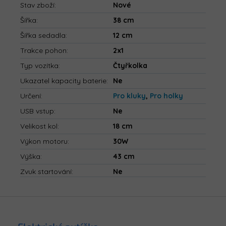
Stav zboží
:
Nové
Šířka
:
38 cm
Šířka sedadla
:
12 cm
Trakce pohon
:
2x1
Typ vozítka
:
Čtyřkolka
Ukazatel kapacity baterie
:
Ne
Určení
:
Pro kluky
,
Pro holky
USB vstup
:
Ne
Velikost kol
:
18 cm
Výkon motoru
:
30W
Výška
:
43 cm
Zvuk startování
:
Ne
Z
á
p