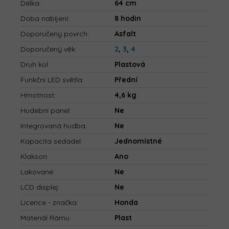
Délka
:
64 cm
Doba nabíjení
:
8 hodin
Doporučený povrch
:
Asfalt
Doporučený věk
:
2
,
3
,
4
Druh kol
:
Plastová
Funkční LED světla
:
Přední
Hmotnost
:
4,6 kg
Hudební panel
:
Ne
Integrovaná hudba
:
Ne
Kapacita sedadel
:
Jednomístné
Klakson
:
Ano
Lakované
:
Ne
LCD displej
:
Ne
Licence - značka
:
Honda
Materiál Rámu
:
Plast