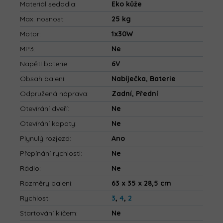
Materiál sedadla
:
Eko kůže
Max. nosnost
:
25 kg
Motor
:
1x30W
MP3
:
Ne
Napětí baterie
:
6V
Obsah balení
:
Nabíječka, Baterie
Odpružená náprava
:
Zadní, Přední
Otevírání dveří
:
Ne
Otevírání kapoty
:
Ne
Plynulý rozjezd
:
Ano
Přepínání rychlosti
:
Ne
Rádio
:
Ne
Rozměry balení
:
63 x 35 x 28,5 cm
Rychlost
:
3
,
4
,
2
Startování klíčem
:
Ne