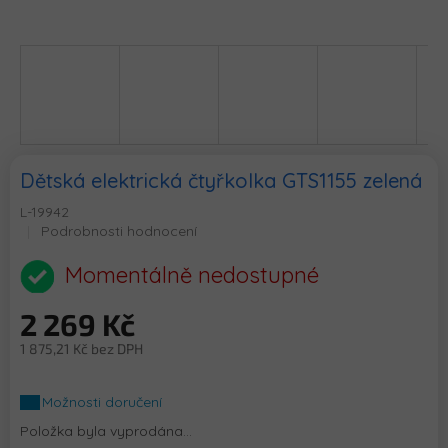
Dětská elektrická čtyřkolka GTS1155 zelená
L-19942
Průměrné
Podrobnosti hodnocení
hodnocení
produktu
Momentálně nedostupné
je
0,0
2 269 Kč
z
5
1 875,21 Kč bez DPH
hvězdiček.
Měrná
cena:
Možnosti doručení
Položka byla vyprodána…