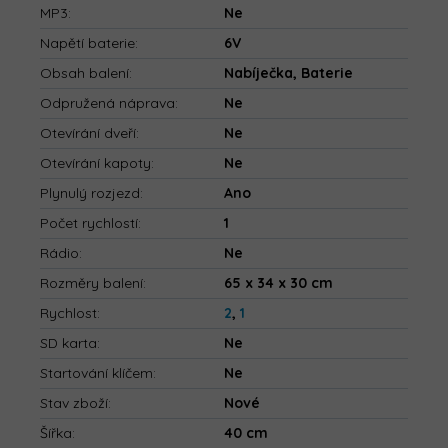
MP3
:
Ne
Napětí baterie
:
6V
Obsah balení
:
Nabíječka, Baterie
Odpružená náprava
:
Ne
Otevírání dveří
:
Ne
Otevírání kapoty
:
Ne
Plynulý rozjezd
:
Ano
Počet rychlostí
:
1
Rádio
:
Ne
Rozměry balení
:
65 x 34 x 30 cm
Rychlost
:
2
,
1
SD karta
:
Ne
Startování klíčem
:
Ne
Stav zboží
:
Nové
Šířka
:
40 cm