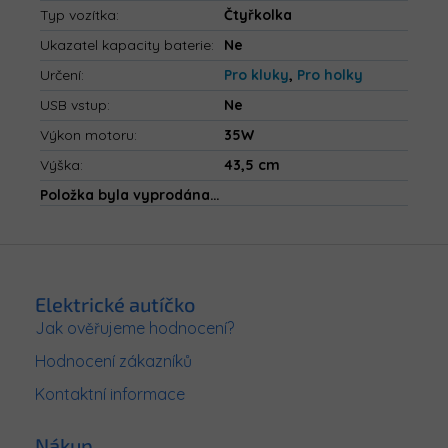
Typ vozítka
:
Čtyřkolka
Ukazatel kapacity baterie
:
Ne
Určení
:
Pro kluky
,
Pro holky
USB vstup
:
Ne
Výkon motoru
:
35W
Výška
:
43,5 cm
Položka byla vyprodána…
Z
á
p
Elektrické autíčko
a
Jak ověřujeme hodnocení?
t
Hodnocení zákazníků
í
Kontaktní informace
Nákup