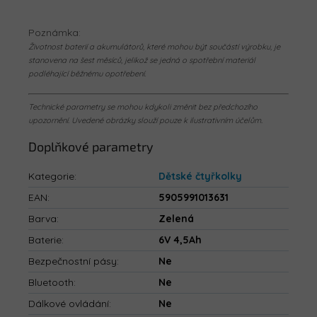
Poznámka:
Životnost baterií a akumulátorů, které mohou být součástí výrobku, je
stanovena na šest měsíců, jelikož se jedná o spotřební materiál
podléhající běžnému opotřebení.
Technické parametry se mohou kdykoli změnit bez předchozího
upozornění. Uvedené obrázky slouží pouze k ilustrativním účelům.
Doplňkové parametry
Kategorie
:
Dětské čtyřkolky
EAN
:
5905991013631
Barva
:
Zelená
Baterie
:
6V 4,5Ah
Bezpečnostní pásy
:
Ne
Bluetooth
:
Ne
Dálkové ovládání
:
Ne