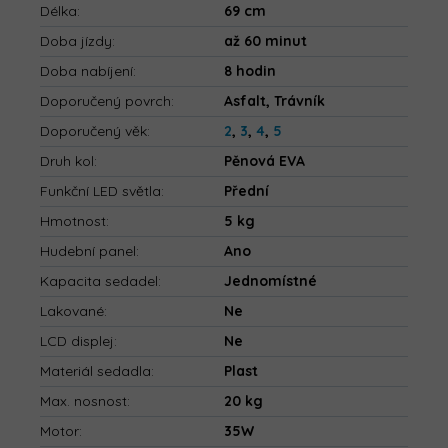
Délka
:
69 cm
Doba jízdy
:
až 60 minut
Doba nabíjení
:
8 hodin
Doporučený povrch
:
Asfalt, Trávník
Doporučený věk
:
2
,
3
,
4
,
5
Druh kol
:
Pěnová EVA
Funkční LED světla
:
Přední
Hmotnost
:
5 kg
Hudební panel
:
Ano
Kapacita sedadel
:
Jednomístné
Lakované
:
Ne
LCD displej
:
Ne
Materiál sedadla
:
Plast
Max. nosnost
:
20 kg
Motor
:
35W