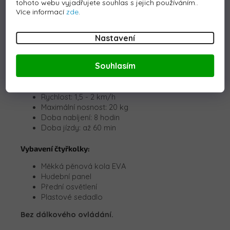
tohoto webu vyjadřujete souhlas s jejich používáním..
Více informací
zde
.
Technické parametry:
Výkon: 35W
Nastavení
Baterie: 6V 4,5Ah
Délka vozidla: 69 cm
Souhlasím
Šířka vozidla: 40 cm
Výška vozidla: 43,5 cm
Hmotnost: 5 kg
Rychlost: 1,5 - 2 km/h
Maximální nosnost: 20 kg
Doba nabíjení: 8 hodin
Doba jízdy: až 60 min
Vybavení čtyřkolky:
Měkká pěnová kola EVA
Hudební panel
Přední osvětlení
Plastové sedadlo
Bez dálkového ovládání.