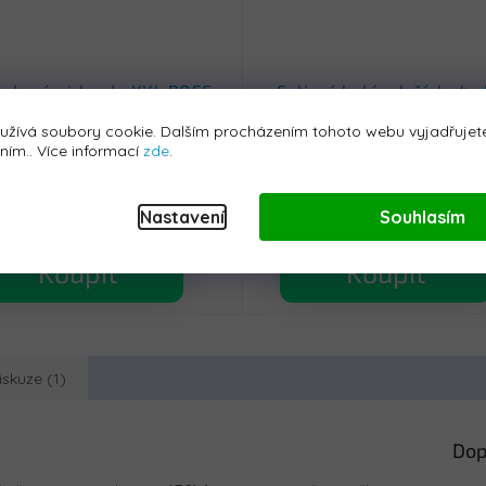
ónková girlanda XXL ROSE
Foliový balónek číslo 4 z
GOLD růžová 100 ks
40 cm
užívá soubory cookie. Dalším procházením tohoto webu vyjadřujete
Skladem - do 24h
Skladem - do 24h
áním.. Více informací
zde
.
589 Kč
69 Kč
Nastavení
Souhlasím
Koupit
Koupit
iskuze (1)
Dop