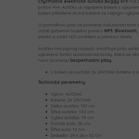
Čtyřmístné elektrické autíčko
Buggy ATV
má č
pohon 4x4. Autíčko je napájené baterií s výkon
balení přibalené druhá baterie se stejným výkon
O pohodlnou jízdu se postarají nafukovací kola 
určitě zpříjemní hudební panel s
MP3
,
Bluetooth,
přední a zadní LED osvětlení a otevírací dveře.
Autíčko má plynulý rozjezd, umožňuje jízdu vpřed
vybaveno funkcí automatické brzdy, která se akt
navíc postarají
bezpečnostní pásy.
V balení se nachází 2x 24V10Ah baterie a n
Technické parametry:
Výkon: 4x150W
Baterie: 2x 24V10Ah
Délka autíčka: 192 cm
Šířka autíčka: 100 cm
Výška autíčka: 79 cm
Průměr kola: 38 cm
Šířka kola: 12 cm
Sedadlo: 29 x 26 x 32 cm