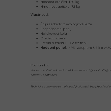
Nosnost autíčka: 120 kg
Hmotnost autíčka: 72 kg
Vlastnosti:
Čtyři sedadla z ekologické kůže
Bezpečnostní pásy
Nafukovací kola
Otevírací dveře
Přední a zadní LED osvětlení
Hudební panel:
MP3, vstup pro USB a AUX
Poznámka:
Životnost baterií a akumulátorů, které mohou být součástí výrob
běžnému opotřebení.
Technické parametry se mohou kdykoli změnit bez předchozího u
Z
á