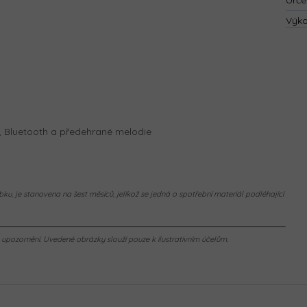
Urče
Výk
, Bluetooth a předehrané melodie
ku, je stanovena na šest měsíců, jelikož se jedná o spotřební materiál podléhající
pozornění. Uvedené obrázky slouží pouze k ilustrativním účelům.