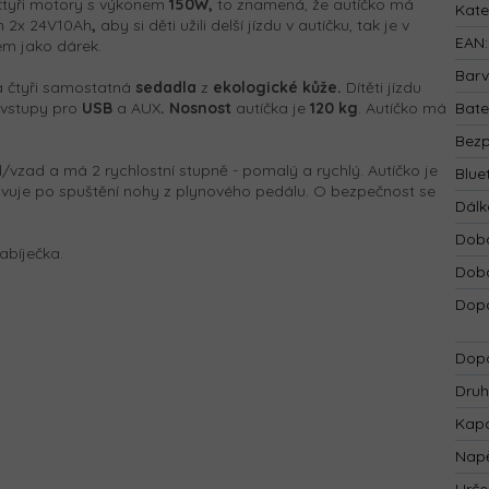
tyři motory s výkonem
150W,
to znamená, že autíčko má
Kate
em 2x 24V10Ah
,
aby si děti užili delší jízdu v autíčku, tak je v
EAN
:
em jako dárek.
Bar
a čtyři samostatná
sedadla
z
ekologické kůže.
Dítěti jízdu
vstupy pro
USB
a AUX
. Nosnost
autíčka je
120 kg
. Autíčko má
Bate
Bezp
/vzad a má 2 rychlostní stupně - pomalý a rychlý. Autíčko je
Blue
ivuje po spuštění nohy z plynového pedálu. O bezpečnost se
Dálk
Doba
abíječka.
Doba
Dopo
Dopo
Druh
Kapa
Napě