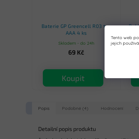
Baterie GP Greencell R03 typ
Bal
AAA 4 ks
Tento web po
Skladem - do 24h
jejich použív
69 Kč
Koupit
Popis
Podobné (4)
Hodnocení
D
Detailní popis produktu