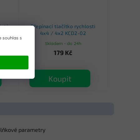
latý
Přepínací tlačítko rychlosti
4x4 / 4x2 KCD2-02
 souhlas s
Skladem - do 24h
179 Kč
Koupit
lňkové parametry