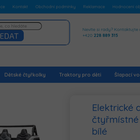
dce
Kontakt
Obchodní podmínky
Reklamace
Hodnocení o
Nevíte si rady? Kontaktujte 
EDAT
+420
228 889 315
Dětské čtyřkolky
Traktory pro děti
Šlapací vo
Elektrické
čtyřmístné
bílé