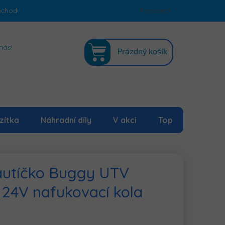
bchodu
Podmínky ochrany osobních údajů
Přihlášení
Mapa serveru
NÁKUPNÍ
nás!
Prázdný košík
KOŠÍK
zítka
Náhradní díly
V akci
Top
 autíčko Buggy UTV
 24V nafukovací kola