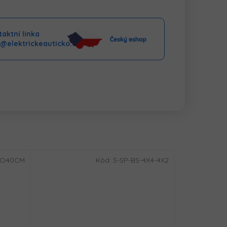
aktní linka
o@elektrickeauticko.cz
LO40CM
Kód:
S-SP-BS-4X4-4X2