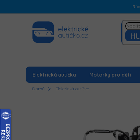
Přejít
Rá
na
obsah
HL
Elektrická autíčka
Motorky pro děti
Domů
Elektrická autíčka