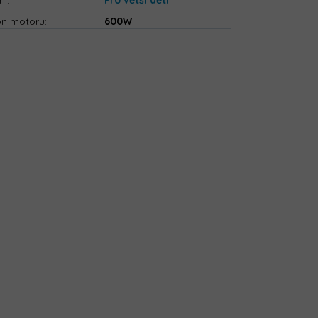
ní
:
Pro větší děti
on motoru
:
600W