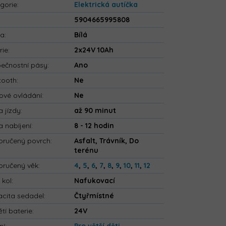
gorie
:
Elektrická autíčka
5904665995808
va
:
Bílá
rie
:
2x24V 10Ah
ečnostní pásy
:
Ano
tooth
:
Ne
ové ovládání
:
Ne
 jízdy
:
až 90 minut
 nabíjení
:
8 - 12 hodin
ručený povrch
:
Asfalt, Trávník, Do
terénu
ručený věk
:
4
,
5
,
6
,
7
,
8
,
9
,
10
,
11
,
12
 kol
:
Nafukovací
cita sedadel
:
Čtyřmístné
tí baterie
:
24V