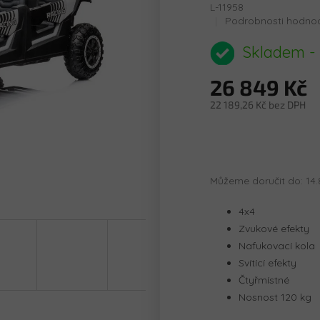
L-11958
Průměrné
Podrobnosti hodno
hodnocení
produktu
Skladem -
je
0,0
26 849 Kč
z
5
22 189,26 Kč bez DPH
hvězdiček.
Měrná
cena:
Můžeme doručit do:
14.
4x4
Zvukové efekty
Nafukovací kola
Svítící efekty
Čtyřmístné
Nosnost 120 kg