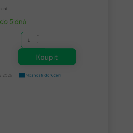
cení
 do 5 dnů
Koupit
8.2026
Možnosti doručení