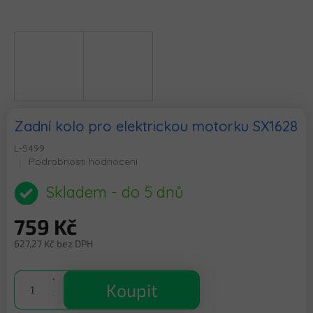
Zadní kolo pro elektrickou motorku SX1628
L-5499
Průměrné
Podrobnosti hodnocení
hodnocení
produktu
Skladem - do 5 dnů
je
0,0
759 Kč
z
5
627,27 Kč bez DPH
hvězdiček.
Měrná
cena:
Koupit