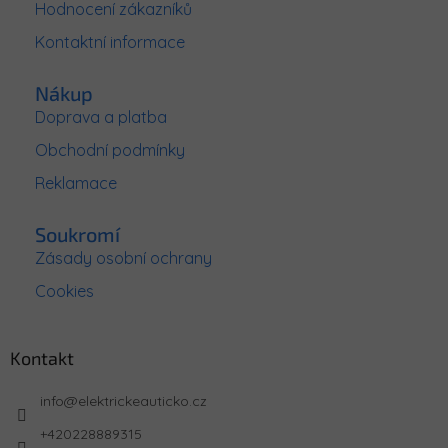
Hodnocení zákazníků
í
Kontaktní informace
Nákup
Doprava a platba
Obchodní podmínky
Reklamace
Soukromí
Zásady osobní ochrany
Cookies
Kontakt
info
@
elektrickeauticko.cz
+420228889315