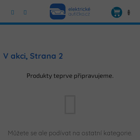
Přejít
na
NÁKUP
obsah
KOŠÍK
V akci
, Strana 2
Produkty teprve připravujeme.
Můžete se ale podívat na ostatní kategorie.