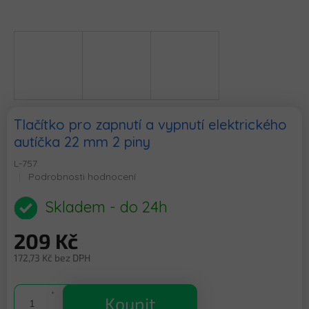
Tlačítko pro zapnutí a vypnutí elektrického
autíčka 22 mm 2 piny
L-757
Průměrné
Podrobnosti hodnocení
hodnocení
produktu
Skladem - do 24h
je
0,0
209 Kč
z
5
172,73 Kč bez DPH
hvězdiček.
Měrná
cena:
Koupit