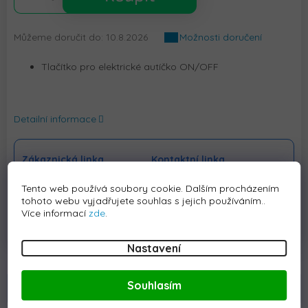
Můžeme doručit do:
10.8.2026
Možnosti doručení
Tlačítko pro elektrické autíčko ON/OFF
Detailní informace
Zákaznická linka
Kontaktní linka
+420228889315
info@elektrickeauticko.cz
Tento web používá soubory cookie. Dalším procházením
tohoto webu vyjadřujete souhlas s jejich používáním..
Více informací
zde
.
Nastavení
Souhlasím
Popis
Hodnocení
Diskuze