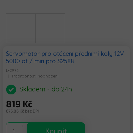
Servomotor pro otáčení předními koly 12V
5000 ot / min pro S2588
L-2973
Průměrné
Podrobnosti hodnocení
hodnocení
produktu
Skladem - do 24h
je
0,0
819 Kč
z
5
676,86 Kč bez DPH
hvězdiček.
Měrná
cena:
Koupit