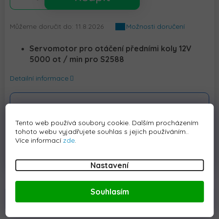
Můžeme doručit do:
11.8.2026
Možnosti doručení
Servomotor pro otáčení předními koly 12V
5000 ot / min pro S2588
Detailní informace
Zákaznická linka
Kontaktní linka
+420228889315
info@elektrickeauticko.cz
Tento web používá soubory cookie. Dalším procházením
tohoto webu vyjadřujete souhlas s jejich používáním..
Více informací
zde
.
Nastavení
Souhlasím
Popis
Hodnocení
Diskuze