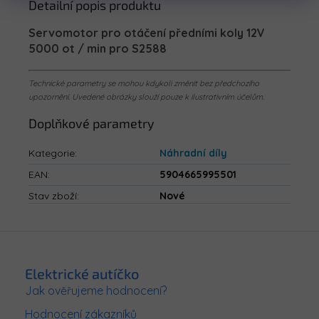
Detailní popis produktu
Servomotor pro otáčení předními koly 12V
5000 ot / min pro S2588
Technické parametry se mohou kdykoli změnit bez předchozího
upozornění. Uvedené obrázky slouží pouze k ilustrativním účelům.
Doplňkové parametry
Kategorie
:
Náhradní díly
EAN
:
5904665995501
Stav zboží
:
Nové
Z
á
p
Elektrické autíčko
a
Jak ověřujeme hodnocení?
t
Hodnocení zákazníků
í