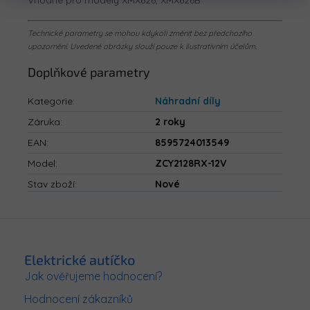
Vhodné pro modely XMX626, XMX626B
Technické parametry se mohou kdykoli změnit bez předchozího
upozornění. Uvedené obrázky slouží pouze k ilustrativním účelům.
Doplňkové parametry
Kategorie
:
Náhradní díly
Záruka
:
2 roky
EAN
:
8595724013549
Model
:
ZCY2128RX-12V
Stav zboží
:
Nové
Z
á
p
Elektrické autíčko
a
Jak ověřujeme hodnocení?
t
Hodnocení zákazníků
í