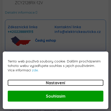
ZCY2128RX-12V
Detailní informace
Zákaznická linka
Kontaktní linka
+420228889315
info@elektrickeauticko.cz
Tento web používá soubory cookie. Dalším procházením
tohoto webu vyjadřujete souhlas s jejich používáním..
Více informací
zde
.
Popis
Hodnocení
Diskuze
Nastavení
Detailní popis produktu
Náhradní řídící jednotka
do elektrického vozítka
Souhlasím
ZCY2128RX-12V