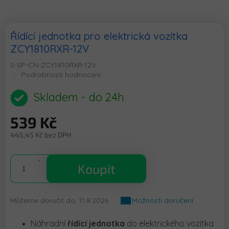
Řídící jednotka pro elektrická vozítka
ZCY1810RXR-12V
S-SP-CN-ZCY1810RXR-12V
Průměrné
Podrobnosti hodnocení
hodnocení
produktu
Skladem - do 24h
je
0,0
539 Kč
z
5
445,45 Kč bez DPH
hvězdiček.
Měrná
cena:
Koupit
Můžeme doručit do:
11.8.2026
Možnosti doručení
Náhradní
řídící jednotka
do elektrického vozítka