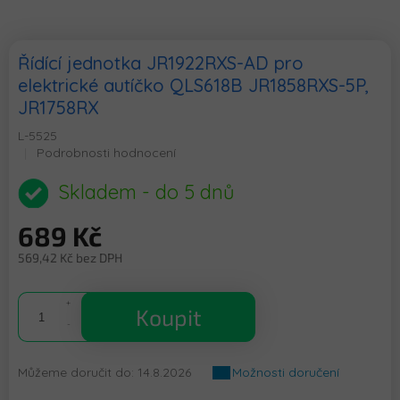
Řídící jednotka JR1922RXS-AD pro
elektrické autíčko QLS618B JR1858RXS-5P,
JR1758RX
L-5525
Průměrné
Podrobnosti hodnocení
hodnocení
produktu
Skladem - do 5 dnů
je
0,0
689 Kč
z
5
569,42 Kč bez DPH
hvězdiček.
Měrná
cena:
Koupit
Můžeme doručit do:
14.8.2026
Možnosti doručení