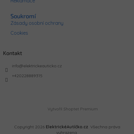
Reklamace
Soukromí
Zásady osobní ochrany
Cookies
Kontakt
info
@
elektrickeauticko.cz
+420228889315
Vytvořil Shoptet Premium
Copyright 2026
ElektrickéAutíčko.cz
. Všechna práva
vyhrazena.