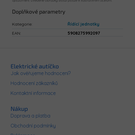
upozornění. Uvedené obrázky slouží pouze k ilustrativním účelům.
Doplňkové parametry
Kategorie
:
Řídící jednotky
EAN
:
5908275992097
Z
á
p
Elektrické autíčko
a
Jak ověřujeme hodnocení?
t
Hodnocení zákazníků
í
Kontaktní informace
Nákup
Doprava a platba
Obchodní podmínky