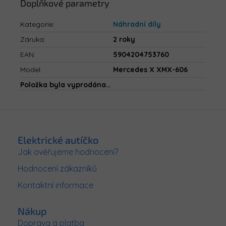
Doplňkové parametry
Kategorie
:
Náhradní díly
Záruka
:
2 roky
EAN
:
5904204753760
Model
:
Mercedes X XMX-606
Položka byla vyprodána…
Z
á
p
Elektrické autíčko
a
Jak ověřujeme hodnocení?
t
Hodnocení zákazníků
í
Kontaktní informace
Nákup
Doprava a platba