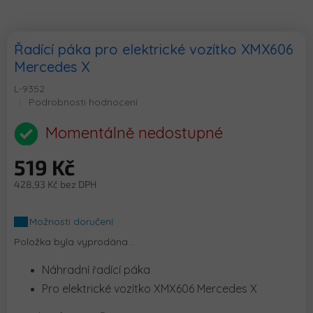
Řadící páka pro elektrické vozítko XMX606
Mercedes X
L-9352
Průměrné
Podrobnosti hodnocení
hodnocení
produktu
Momentálně nedostupné
je
0,0
519 Kč
z
5
428,93 Kč bez DPH
hvězdiček.
Měrná
cena:
Možnosti doručení
Položka byla vyprodána…
Náhradní řadící páka
Pro elektrické vozítko XMX606 Mercedes X