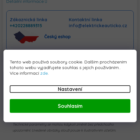
Detailní informace
Zákaznická linka
Kontaktní linka
+420228889315
info@elektrickeauticko.cz
Tento web používá soubory cookie. Dalším procházením
tohoto webu vyjadřujete souhlas s jejich používáním..
Více informací
zde
.
Popis
Hodnocení
Diskuze
Nastavení
Detailní popis produktu
Náhradní řídící páka pro elektrické vozítko
Souhlasím
XMX606 Mercedes X.
Technické parametry se mohou kdykoli změnit bez předchozího
upozornění. Uvedené obrázky slouží pouze k ilustrativním účelům.