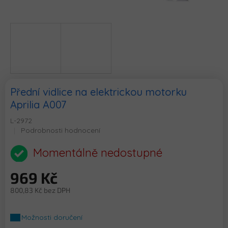
Přední vidlice na elektrickou motorku
Aprilia A007
L-2972
Průměrné
Podrobnosti hodnocení
hodnocení
produktu
Momentálně nedostupné
je
0,0
969 Kč
z
5
800,83 Kč bez DPH
hvězdiček.
Měrná
cena:
Možnosti doručení