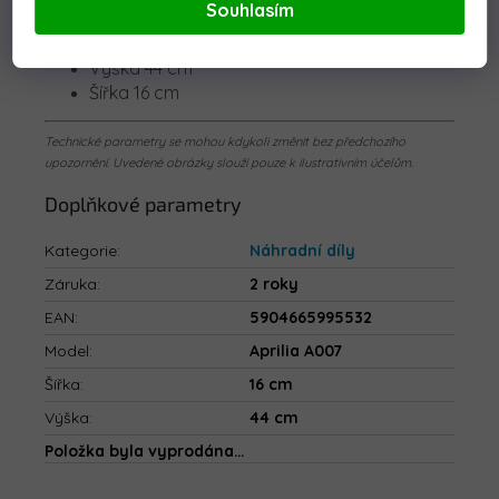
Souhlasím
Rozměry:
Výška 44 cm
Šířka 16 cm
Technické parametry se mohou kdykoli změnit bez předchozího
upozornění. Uvedené obrázky slouží pouze k ilustrativním účelům.
Doplňkové parametry
Kategorie
:
Náhradní díly
Záruka
:
2 roky
EAN
:
5904665995532
Model
:
Aprilia A007
Šířka
:
16 cm
Výška
:
44 cm
Položka byla vyprodána…