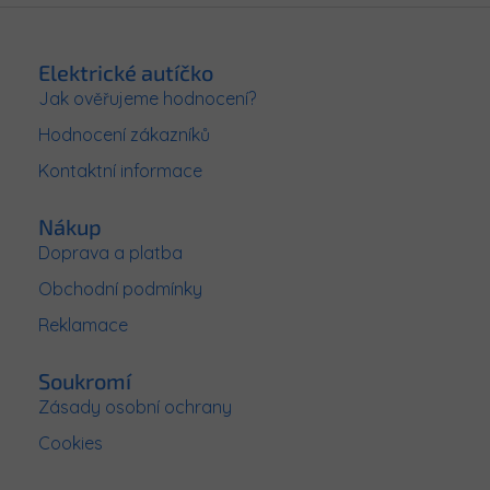
Z
á
p
Elektrické autíčko
a
Jak ověřujeme hodnocení?
t
Hodnocení zákazníků
í
Kontaktní informace
Nákup
Doprava a platba
Obchodní podmínky
Reklamace
Soukromí
Zásady osobní ochrany
Cookies