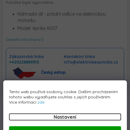
Položka byla vyprodána…
Náhradní díl - přední vidlice na elektrickou
motorku
Model: Aprilia A007
Detailní informace
Zákaznická linka
Kontaktní linka
+420228889315
info@elektrickeauticko.cz
Tento web používá soubory cookie. Dalším procházením
tohoto webu vyjadřujete souhlas s jejich používáním..
Více informací
zde
.
Popis
Hodnocení
Diskuze
Nastavení
Detailní popis produktu