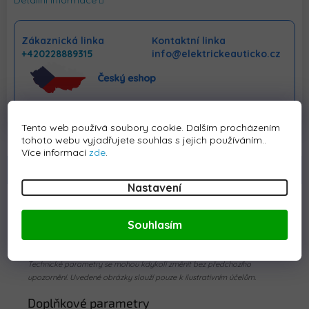
Detailní informace
Zákaznická linka
Kontaktní linka
+420228889315
info@elektrickeauticko.cz
Tento web používá soubory cookie. Dalším procházením
tohoto webu vyjadřujete souhlas s jejich používáním..
Více informací
zde
.
Popis
Hodnocení
Diskuze
Nastavení
Detailní popis produktu
Souhlasím
Náhradní díl - pojistka 25A pro elektrická vozidla.
Technické parametry se mohou kdykoli změnit bez předchozího
upozornění. Uvedené obrázky slouží pouze k ilustrativním účelům.
Doplňkové parametry