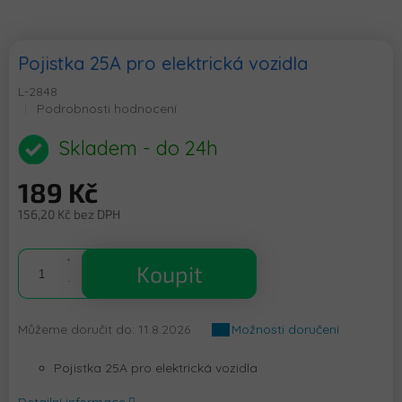
Pojistka 25A pro elektrická vozidla
L-2848
Průměrné
Podrobnosti hodnocení
hodnocení
produktu
Skladem - do 24h
je
0,0
189 Kč
z
5
156,20 Kč bez DPH
hvězdiček.
Měrná
cena:
Koupit
Můžeme doručit do:
11.8.2026
Možnosti doručení
Pojistka 25A pro elektrická vozidla