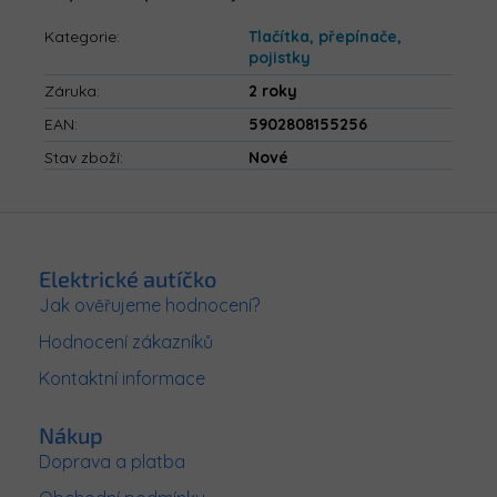
Kategorie
:
Tlačítka, přepínače,
pojistky
Záruka
:
2 roky
EAN
:
5902808155256
Stav zboží
:
Nové
Z
á
p
Elektrické autíčko
a
Jak ověřujeme hodnocení?
t
Hodnocení zákazníků
í
Kontaktní informace
Nákup
Doprava a platba