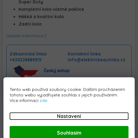
Super Duty
Kompletní kolo včetně poklice
Měkká a kvalitní kola
Zadní kolo
Detailní informace
Zákaznická linka
Kontaktní linka
+420228889315
info@elektrickeauticko.cz
Tento web používá soubory cookie. Dalším procházením
tohoto webu vyjadřujete souhlas s jejich používáním..
Více informací
zde
.
Popis
Hodnocení
Diskuze
Nastavení
Detailní popis produktu
Souhlasím