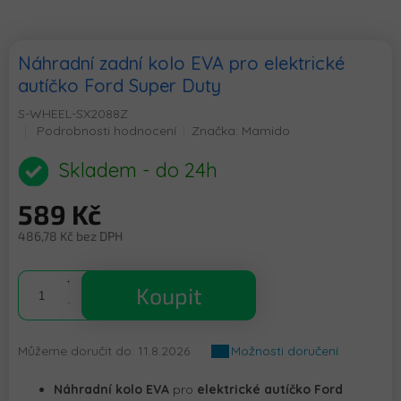
Náhradní zadní kolo EVA pro elektrické
autíčko Ford Super Duty
S-WHEEL-SX2088Z
Průměrné
Podrobnosti hodnocení
Značka:
Mamido
hodnocení
produktu
Skladem - do 24h
je
0,0
589 Kč
z
5
486,78 Kč bez DPH
hvězdiček.
Měrná
cena:
Koupit
Můžeme doručit do:
11.8.2026
Možnosti doručení
Náhradní kolo EVA
pro
elektrické autíčko Ford