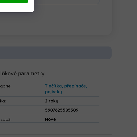
lňkové parametry
gorie
:
Tlačítka, přepínače,
pojistky
uka
:
2 roky
5907625585309
 zboží
:
Nové