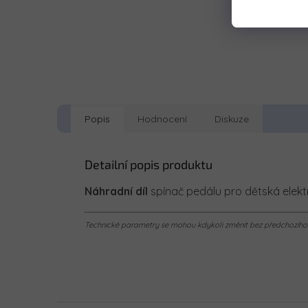
Popis
Hodnocení
Diskuze
Detailní popis produktu
Náhradní díl
spínač pedálu pro dětská elektr
Technické parametry se mohou kdykoli změnit bez předchozího u