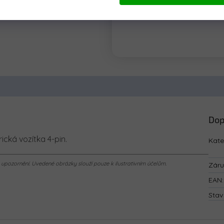
Dop
ická vozítka 4-pin.
Kate
pozornění. Uvedené obrázky slouží pouze k ilustrativním účelům.
Zár
EAN
:
Stav