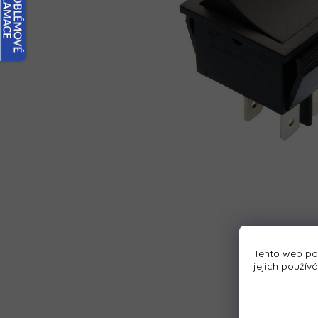
Tento web po
jejich použív