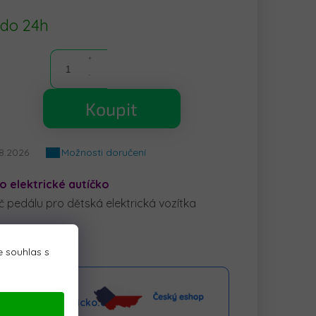
 do 24h
Koupit
.8.2026
Možnosti doručení
ro elektrické autíčko
 pedálu pro dětská elektrická vozítka
 souhlas s
aktní linka
o@elektrickeauticko.cz