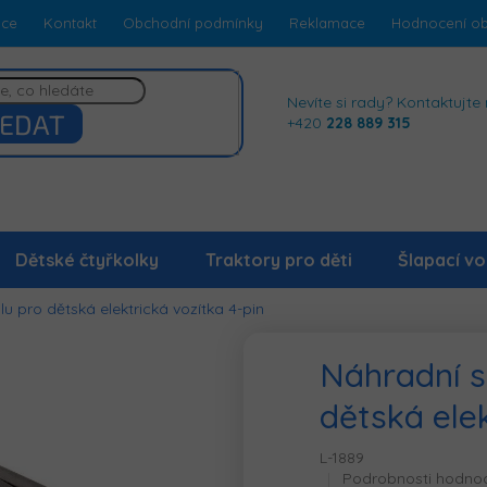
dce
Kontakt
Obchodní podmínky
Reklamace
Hodnocení o
Nevíte si rady? Kontaktujte 
EDAT
+420
228 889 315
Dětské čtyřkolky
Traktory pro děti
Šlapací vo
u pro dětská elektrická vozítka 4-pin
Náhradní s
dětská elek
L-1889
Průměrné
Podrobnosti hodno