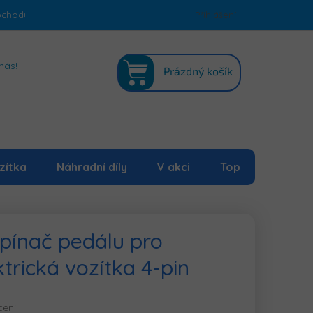
bchodu
Podmínky ochrany osobních údajů
Přihlášení
Mapa serveru
NÁKUPNÍ
nás!
Prázdný košík
KOŠÍK
zítka
Náhradní díly
V akci
Top
pínač pedálu pro
trická vozítka 4-pin
cení