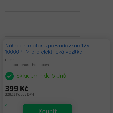
Náhradní motor s převodovkou 12V
10000RPM pro elektrická vozítka
L-1722
Průměrné
Podrobnosti hodnocení
hodnocení
produktu
Skladem - do 5 dnů
je
0,0
399 Kč
z
5
329,75 Kč bez DPH
hvězdiček.
Měrná
cena:
Koupit