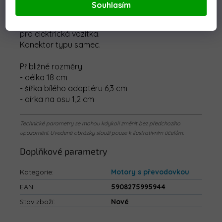
Detailní popis produktu
Souhlasím
Náhradní motor s převodovkou 12V 10000RPM
pro elektrická vozítka.
Konektor typu samec.
Přibližné rozměry:
- délka 18 cm
- šířka bílého adaptéru 6,3 cm
- dírka na osu 1,2 cm
Technické parametry se mohou kdykoli změnit bez předchozího
upozornění. Uvedené obrázky slouží pouze k ilustrativním účelům.
Doplňkové parametry
Kategorie
:
Motory s převodovkou
EAN
:
5908275995944
Stav zboží
:
Nové