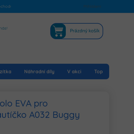
bchodu
Podmínky ochrany osobních údajů
Přihlášení
Mapa serveru
NÁKUPNÍ
nás!
Prázdný košík
KOŠÍK
zítka
Náhradní díly
V akci
Top
olo EVA pro
 autíčko A032 Buggy