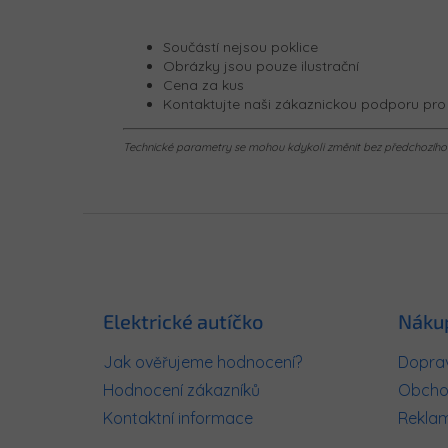
Součástí nejsou poklice
Obrázky jsou pouze ilustrační
Cena za kus
Kontaktujte naši zákaznickou podporu pro 
Technické parametry se mohou kdykoli změnit bez předchozího u
Z
á
p
a
t
Elektrické autíčko
Náku
í
Jak ověřujeme hodnocení?
Doprav
Hodnocení zákazníků
Obcho
Kontaktní informace
Rekla