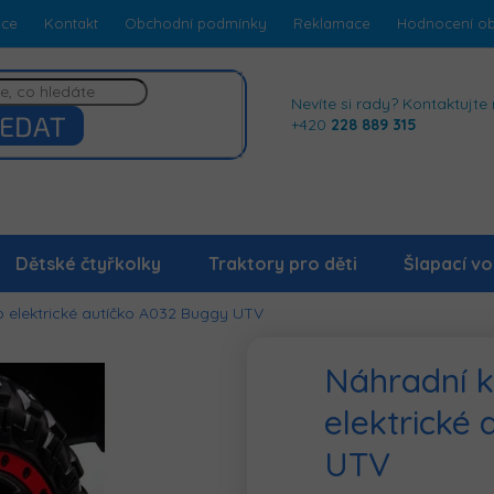
dce
Kontakt
Obchodní podmínky
Reklamace
Hodnocení o
Nevíte si rady? Kontaktujte 
EDAT
+420
228 889 315
Dětské čtyřkolky
Traktory pro děti
Šlapací vo
o elektrické autíčko A032 Buggy UTV
Náhradní k
elektrické
UTV