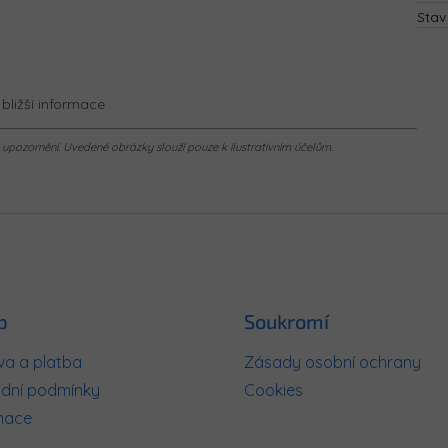
Stav
bližší informace
pozornění. Uvedené obrázky slouží pouze k ilustrativním účelům.
p
Soukromí
a a platba
Zásady osobní ochrany
dní podmínky
Cookies
mace