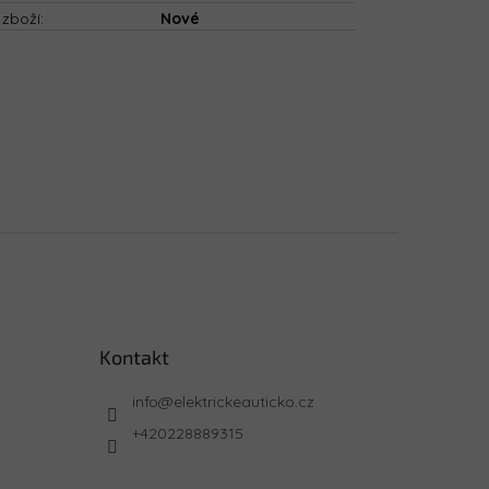
 zboží
:
Nové
Kontakt
info
@
elektrickeauticko.cz
+420228889315