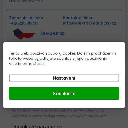
Detailní informace
Zákaznická linka
Kontaktní linka
+420228889315
info@elektrickeauticko.cz
Tento web používá soubory cookie. Dalším procházením
tohoto webu vyjadřujete souhlas s jejich používáním..
Více informací
zde
.
Popis
Hodnocení
Diskuze
Nastavení
Detailní popis produktu
Souhlasím
Náhradní díl - pedál plynu 6PIN.
Technické parametry se mohou kdykoli změnit bez předchozího
upozornění. Uvedené obrázky slouží pouze k ilustrativním účelům.
Doplňkové parametry