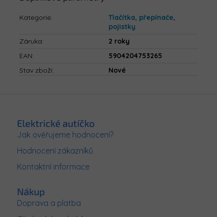
Kategorie
:
Tlačítka, přepínače,
pojistky
Záruka
:
2 roky
EAN
:
5904204753265
Stav zboží
:
Nové
Z
á
p
Elektrické autíčko
a
Jak ověřujeme hodnocení?
t
Hodnocení zákazníků
í
Kontaktní informace
Nákup
Doprava a platba