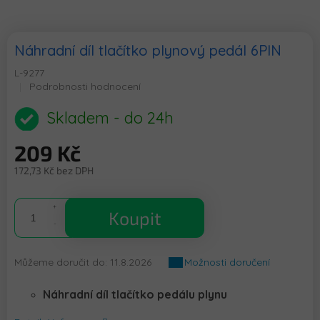
Náhradní díl tlačítko plynový pedál 6PIN
L-9277
Průměrné
Podrobnosti hodnocení
hodnocení
produktu
Skladem - do 24h
je
0,0
209 Kč
z
5
172,73 Kč bez DPH
hvězdiček.
Měrná
cena:
Koupit
Můžeme doručit do:
11.8.2026
Možnosti doručení
Náhradní díl tlačítko pedálu plynu