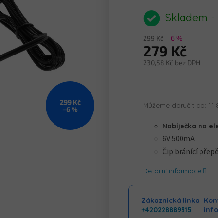
hodnocení
produktu
Skladem -
je
0,0
299 Kč
–6 %
z
279 Kč
5
hvězdiček.
230,58 Kč bez DPH
Měrná
cena:
299 Kč
Můžeme doručit do:
11.
–6 %
Nabíječka na el
6V 500mA
Čip bránící přepě
Detailní informace
Zákaznická linka
Kont
+420228889315
inf