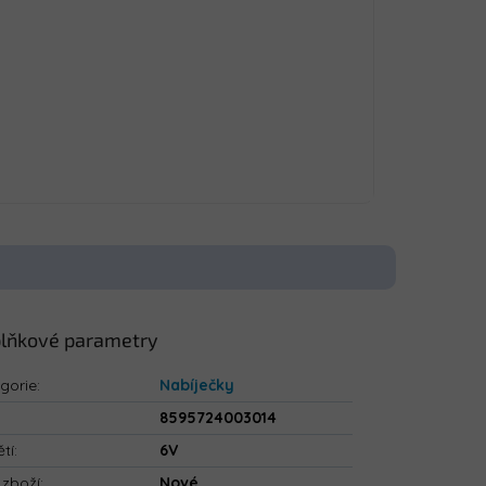
lňkové parametry
gorie
:
Nabíječky
8595724003014
tí
:
6V
 zboží
:
Nové