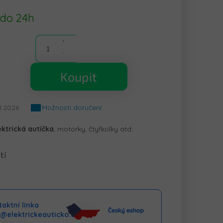
 do 24h
Koupit
8.2026
Možnosti doručení
ektrická autíčka
, motorky, čtyřkolky atd..
tí
aktní linka
o@elektrickeauticko.cz