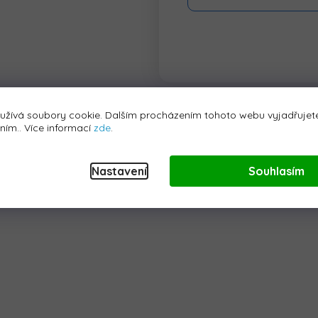
užívá soubory cookie. Dalším procházením tohoto webu vyjadřujete
áním.. Více informací
zde
.
Nastavení
Souhlasím