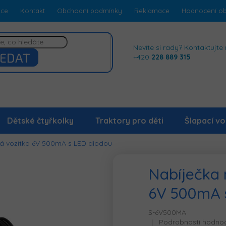
dce
Kontakt
Obchodní podmínky
Reklamace
Hodnocení o
Nevíte si rady? Kontaktujte 
EDAT
+420
228 889 315
Dětské čtyřkolky
Traktory pro děti
Šlapací vo
ká vozítka 6V 500mA s LED diodou
Nabíječka 
6V 500mA 
S-6V500MA
Průměrné
Podrobnosti hodno