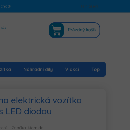
bchodu
Podmínky ochrany osobních údajů
Přihlášení
Mapa serveru
NÁKUPNÍ
nás!
Prázdný košík
KOŠÍK
zítka
Náhradní díly
V akci
Top
na elektrická vozítka
s LED diodou
cení
Značka:
Mamido