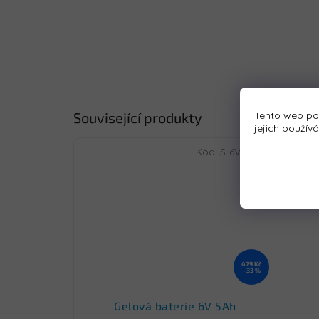
Tento web po
Související produkty
jejich použív
Kód:
S-6V4-5AH
479 Kč
–33 %
Gelová baterie 6V 5Ah