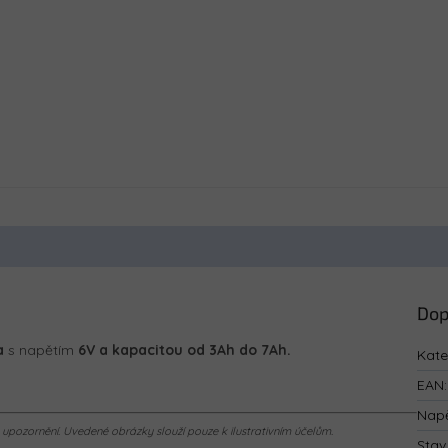
Dop
a
s napětím
6V a kapacitou od 3Ah do 7Ah.
Kate
EAN
:
Napě
pozornění. Uvedené obrázky slouží pouze k ilustrativním účelům.
Stav