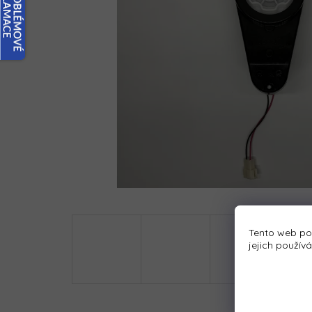
Tento web po
jejich použív