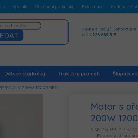
dce
Kontakt
Obchodní podmínky
Reklamace
Hodnocení o
Nevíte si rady? Kontaktujte 
EDAT
+420
228 889 315
Dětské čtyřkolky
Traktory pro děti
Šlapací vo
 555-C 24V 200W 12000 RPM
Motor s př
200W 120
S-SP-GM-555-C-24V-2
Průměrné
Podrobnosti hodno