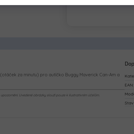
Dop
otáček za minutu) pro autíčko Buggy Maverick Can-Am a
Kate
EAN
:
Mod
pozornění. Uvedené obrázky slouží pouze k ilustrativním účelům.
Stav