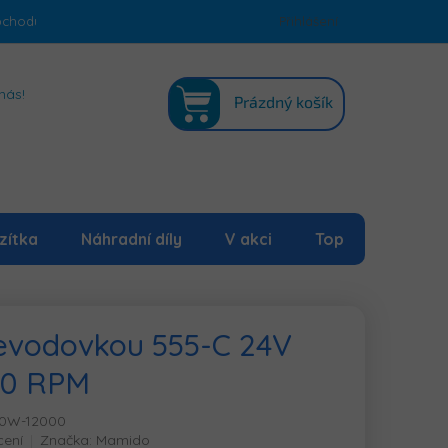
bchodu
Podmínky ochrany osobních údajů
Přihlášení
Mapa serveru
NÁKUPNÍ
nás!
Prázdný košík
KOŠÍK
zítka
Náhradní díly
V akci
Top
evodovkou 555-C 24V
00 RPM
00W-12000
cení
Značka:
Mamido