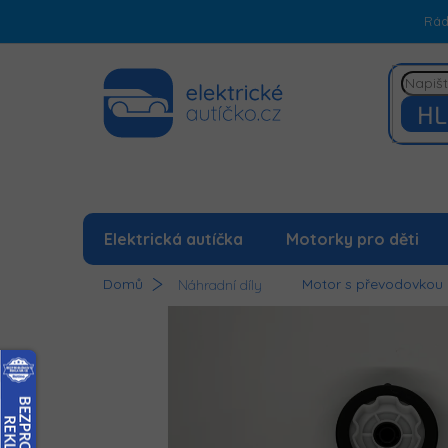
Přejít
Rá
na
obsah
HL
Elektrická autíčka
Motorky pro děti
Domů
Motor s převodovkou
Náhradní díly