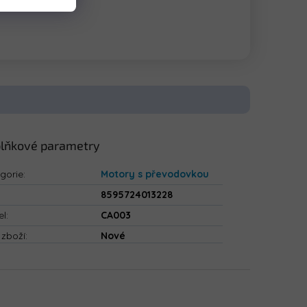
lňkové parametry
gorie
:
Motory s převodovkou
8595724013228
el
:
CA003
 zboží
:
Nové