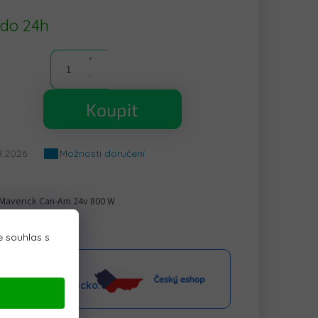
 do 24h
Koupit
8.2026
Možnosti doručení
 Maverick Can-Am 24v 800 W
 souhlas s
aktní linka
o@elektrickeauticko.cz