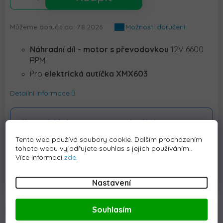
Můžeme doručit do:
7.8.2026
Možnosti doručení
Náhradní díl - motor s převodovkou
12V 6600
RPM
Pro
elektrická autíčka XMX603
Detailní informace
Zákaznická linka
Kontaktní linka
+420228889315
info@elektrickeauticko.cz
Tento web používá soubory cookie. Dalším procházením
tohoto webu vyjadřujete souhlas s jejich používáním..
Více informací
zde
.
Nastavení
Souhlasím
Popis
Hodnocení
Diskuze