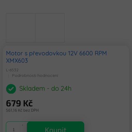
Motor s převodovkou 12V 6600 RPM
XMX603
L-6532
Průměrné
Podrobnosti hodnocení
hodnocení
produktu
Skladem - do 24h
je
0,0
679 Kč
z
5
561,16 Kč bez DPH
hvězdiček.
Měrná
cena:
Koupit