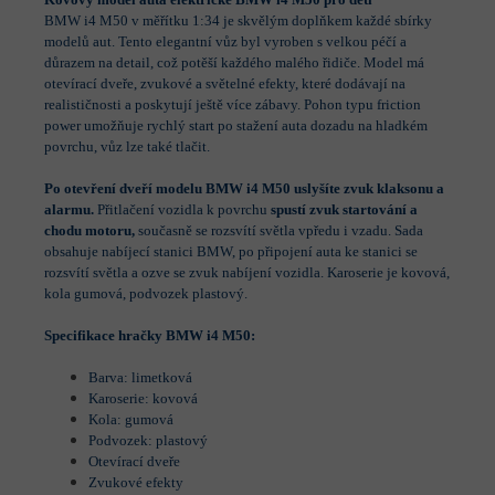
BMW i4 M50 v měřítku 1:34 je skvělým doplňkem každé sbírky
modelů aut. Tento elegantní vůz byl vyroben s velkou péčí a
důrazem na detail, což potěší každého malého řidiče. Model má
otevírací dveře, zvukové a světelné efekty, které dodávají na
realističnosti a poskytují ještě více zábavy. Pohon typu friction
power umožňuje rychlý start po stažení auta dozadu na hladkém
povrchu, vůz lze také tlačit.
Po otevření dveří modelu BMW i4 M50 uslyšíte zvuk klaksonu a
alarmu.
Přitlačení vozidla k povrchu
spustí zvuk startování a
chodu motoru,
současně se rozsvítí světla vpředu i vzadu. Sada
obsahuje nabíjecí stanici BMW, po připojení auta ke stanici se
rozsvítí světla a ozve se zvuk nabíjení vozidla. Karoserie je kovová,
kola gumová, podvozek plastový.
Specifikace hračky BMW i4 M50:
Barva: limetková
Karoserie: kovová
Kola: gumová
Podvozek: plastový
Otevírací dveře
Zvukové efekty