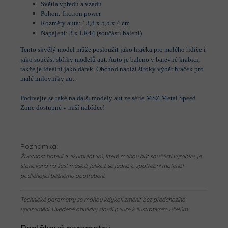
Světla vpředu a vzadu
Pohon: friction power
Rozměry auta: 13,8 x 5,5 x 4 cm
Napájení: 3 x LR44 (součástí balení)
Tento skvělý model může posloužit jako hračka pro malého řidiče i
jako součást sbírky modelů aut. Auto je baleno v barevné krabici,
takže je ideální jako dárek. Obchod nabízí široký výběr hraček pro
malé milovníky aut.
Podívejte se také na další modely aut ze série MSZ Metal Speed
Zone dostupné v naší nabídce!
Poznámka:
Životnost baterií a akumulátorů, které mohou být součástí výrobku, je
stanovena na šest měsíců, jelikož se jedná o spotřební materiál
podléhající běžnému opotřebení.
Technické parametry se mohou kdykoli změnit bez předchozího
upozornění. Uvedené obrázky slouží pouze k ilustrativním účelům.