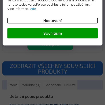
Tento web používá soubory cookie. Dalším procházením
Servisní práce 1h (mimozáruční servis)
tohoto webu vyjadřujete souhlas s jejich používáním..
Více informací
zde
.
Na objednání
Nastavení
779 Kč
Souhlasím
Koupit
ZOBRAZIT VŠECHNY SOUVISEJÍCÍ
PRODUKTY
Popis
Podobné (4)
Hodnocení
Diskuze
Detailní popis produktu
Kovový model auta elektrické BMW i4 M50 pro děti