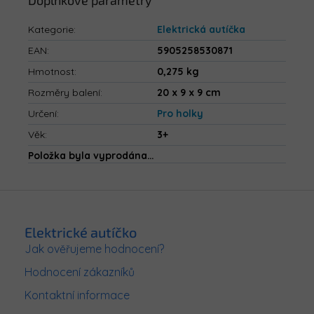
Doplňkové parametry
Kategorie
:
Elektrická autíčka
EAN
:
5905258530871
Hmotnost
:
0,275 kg
Rozměry balení
:
20 x 9 x 9 cm
Určení
:
Pro holky
Věk
:
3+
Položka byla vyprodána…
Z
á
p
Elektrické autíčko
a
Jak ověřujeme hodnocení?
t
Hodnocení zákazníků
í
Kontaktní informace