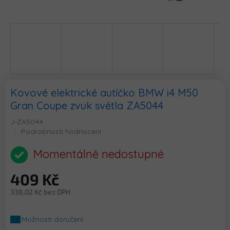
Kovové elektrické autíčko BMW i4 M50
Gran Coupe zvuk světla ZA5044
J-ZA5044
Průměrné
Podrobnosti hodnocení
hodnocení
produktu
Momentálně nedostupné
je
0,0
409 Kč
z
5
338,02 Kč bez DPH
hvězdiček.
Měrná
cena:
Možnosti doručení