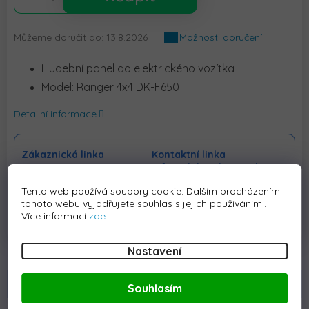
Můžeme doručit do:
13.8.2026
Možnosti doručení
Hudební panel do elektrického vozítka
Model: Ranger 4x4 DK-F650
Detailní informace
Zákaznická linka
Kontaktní linka
+420228889315
info@elektrickeauticko.cz
Tento web používá soubory cookie. Dalším procházením
tohoto webu vyjadřujete souhlas s jejich používáním..
Více informací
zde
.
Nastavení
Popis
Hodnocení
Diskuze
Souhlasím