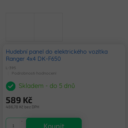
Hudební panel do elektrického vozítka
Ranger 4x4 DK-F650
L-395
Průměrné
Podrobnosti hodnocení
hodnocení
produktu
Skladem - do 5 dnů
je
0,0
589 Kč
z
5
486,78 Kč bez DPH
hvězdiček.
Měrná
cena:
Koupit