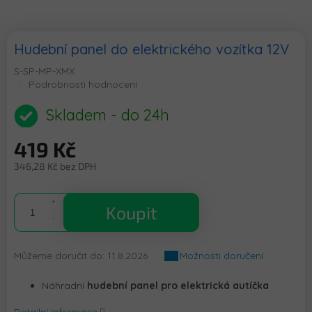
Hudební panel do elektrického vozítka 12V
S-SP-MP-XMX
Průměrné
Podrobnosti hodnocení
hodnocení
produktu
Skladem - do 24h
je
0,0
419 Kč
z
5
346,28 Kč bez DPH
hvězdiček.
Měrná
cena:
Koupit
Můžeme doručit do:
11.8.2026
Možnosti doručení
Náhradní
hudební panel pro elektrická autíčka