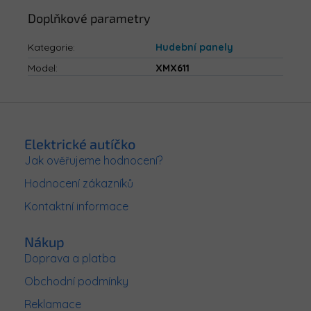
Doplňkové parametry
Kategorie
:
Hudební panely
Model
:
XMX611
Z
á
p
Elektrické autíčko
a
Jak ověřujeme hodnocení?
t
Hodnocení zákazníků
í
Kontaktní informace
Nákup
Doprava a platba
Obchodní podmínky
Reklamace