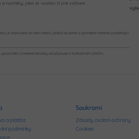
 rozměry, jako el. vozítko či jiné zařízení.
Výš
ku, je stanovena na šest měsíců, jelikož se jedná o spotřební materiál podléhající
pozornění. Uvedené obrázky slouží pouze k ilustrativním účelům.
p
Soukromí
a a platba
Zásady osobní ochrany
dní podmínky
Cookies
mace