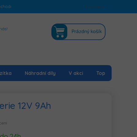
bchodu
Podmínky ochrany osobních údajů
Přihlášení
Mapa serveru
NÁKUPNÍ
nás!
Prázdný košík
KOŠÍK
zítka
Náhradní díly
V akci
Top
erie 12V 9Ah
cení
 do 24h