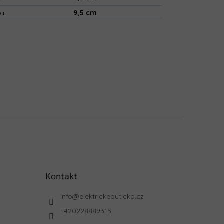
ka
:
9,5 cm
Kontakt
info
@
elektrickeauticko.cz
+420228889315