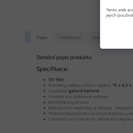
Tento web po
jejich použív
Popis
Hodnocení
Diskuze
Detailní popis produktu
Specifikace:
12V 9Ah
Rozměry (délka x šířka x výška):
15 x 6,5 x
Uzavřená
gelová baterie
Vhodná pro opětovné nabíjení
Bezúdržbový provoz
Nepropouští elektrolyt a nekape - bezpečn
Možnost bezpečného provozu baterie v jak
Odolnost proti vibracím, skladovací kapac