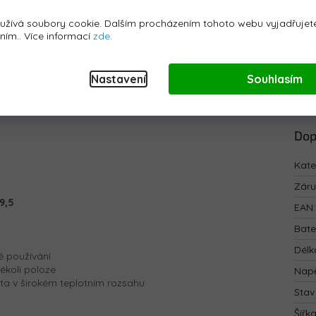
užívá soubory cookie. Dalším procházením tohoto webu vyjadřujete
áním.. Více informací
zde
.
Nastavení
Souhlasím
Dop
Kate
Zár
 9,5
EAN
:
Bate
Délk
é používání
ékoli poloze
Napě
ita v širokém teplotním rozsahu
Stav
Šířk