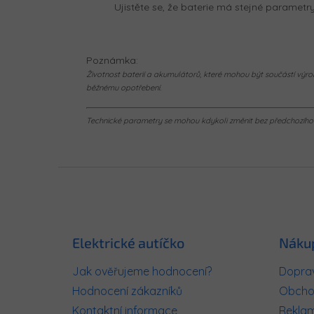
Ujistěte se, že baterie má stejné parametry a
Poznámka:
Životnost baterií a akumulátorů, které mohou být součástí výrob
běžnému opotřebení.
Technické parametry se mohou kdykoli změnit bez předchozího u
Z
á
p
a
t
Elektrické autíčko
Náku
í
Jak ověřujeme hodnocení?
Doprav
Hodnocení zákazníků
Obcho
Kontaktní informace
Rekla