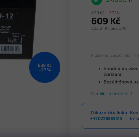
je
0,0
839 Kč
–27 %
z
609 Kč
5
hvězdiček.
503,31 Kč bez DPH
Měrná
cena:
Můžeme doručit do:
11.
839 Kč
Vhodná do všech
–27 %
zařízení
Bezúdržbová uz
Detailní informace
Zákaznická linka
Kont
+420228889315
inf