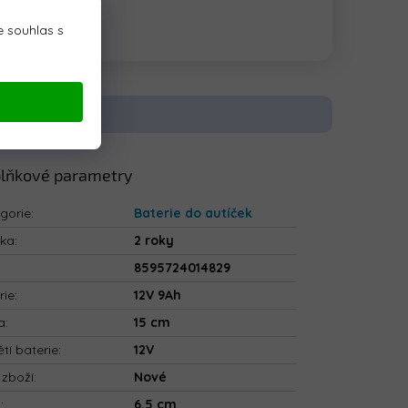
 souhlas s
lňkové parametry
gorie
:
Baterie do autíček
uka
:
2 roky
8595724014829
rie
:
12V 9Ah
a
:
15 cm
tí baterie
:
12V
 zboží
:
Nové
a
:
6,5 cm