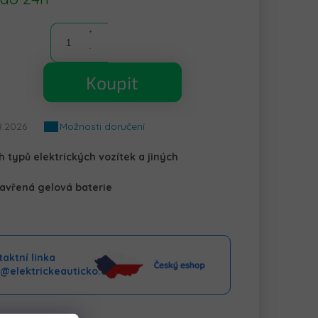
Koupit
8.2026
Možnosti doručení
 typů elektrických vozítek a jiných
avřená gelová baterie
aktní linka
o@elektrickeauticko.cz