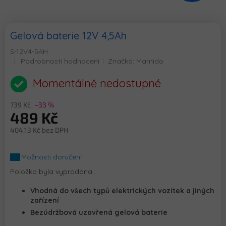
Gelová baterie 12V 4,5Ah
S-12V4-5AH
Průměrné
Podrobnosti hodnocení
Značka:
Mamido
hodnocení
produktu
Momentálně nedostupné
je
0,0
739 Kč
–33 %
z
489 Kč
5
hvězdiček.
404,13 Kč bez DPH
Měrná
cena:
Možnosti doručení
Položka byla vyprodána…
Vhodná do všech typů elektrických vozítek a jiných
zařízení
Bezúdržbová uzavřená gelová baterie