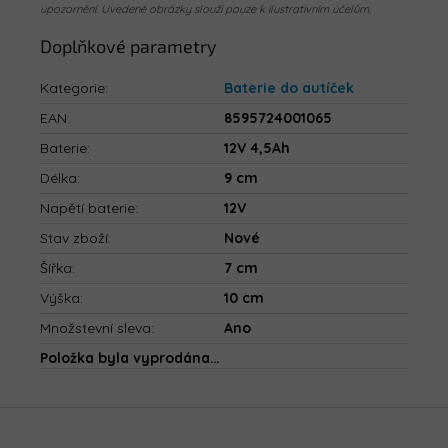
upozornění. Uvedené obrázky slouží pouze k ilustrativním účelům.
Doplňkové parametry
Kategorie
:
Baterie do autíček
EAN
:
8595724001065
Baterie
:
12V 4,5Ah
Délka
:
9 cm
Napětí baterie
:
12V
Stav zboží
:
Nové
Šířka
:
7 cm
Výška
:
10 cm
Množstevní sleva
:
Ano
Položka byla vyprodána…
Z
á