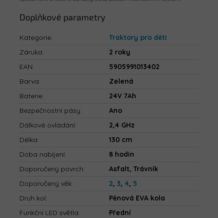
Doplňkové parametry
Kategorie
:
Traktory pro děti
Záruka
:
2 roky
EAN
:
5905991013402
Barva
:
Zelená
Baterie
:
24V 7Ah
Bezpečnostní pásy
:
Ano
Dálkové ovládání
:
2,4 GHz
Délka
:
130 cm
Doba nabíjení
:
8 hodin
Doporučený povrch
:
Asfalt, Trávník
Doporučený věk
:
2
,
3
,
4
,
5
Druh kol
:
Pěnová EVA kola
Funkční LED světla
:
Přední