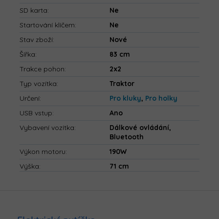
SD karta
:
Ne
Startování klíčem
:
Ne
Stav zboží
:
Nové
Šířka
:
83 cm
Trakce pohon
:
2x2
Typ vozítka
:
Traktor
Určení
:
Pro kluky
,
Pro holky
USB vstup
:
Ano
Vybavení vozítka
:
Dálkové ovládání,
Bluetooth
Výkon motoru
:
190W
Výška
:
71 cm
Z
á
p