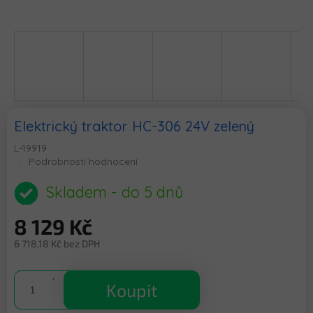
Elektrický traktor HC-306 24V zelený
L-19919
Průměrné
Podrobnosti hodnocení
hodnocení
produktu
Skladem - do 5 dnů
je
0,0
8 129 Kč
z
5
6 718,18 Kč bez DPH
hvězdiček.
Měrná
cena:
Koupit