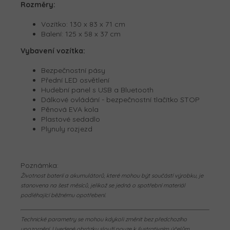
Rozměry:
Vozítko:
130 x 83 x 71 cm
Balení:
125 x 58 x 37 cm
Vybavení vozítka:
Bezpečnostní pásy
Přední LED osvětlení
Hudební panel s USB a Bluetooth
Dálkové ovládání - bezpečnostní tlačítko STOP
Pěnová EVA kola
Plastové sedadlo
Plynuly rozjezd
Poznámka:
Životnost baterií a akumulátorů, které mohou být součástí výrobku, je
stanovena na šest měsíců, jelikož se jedná o spotřební materiál
podléhající běžnému opotřebení.
Technické parametry se mohou kdykoli změnit bez předchozího
upozornění. Uvedené obrázky slouží pouze k ilustrativním účelům.