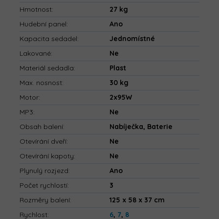
Hmotnost
:
27 kg
Hudební panel
:
Ano
Kapacita sedadel
:
Jednomístné
Lakované
:
Ne
Materiál sedadla
:
Plast
Max. nosnost
:
30 kg
Motor
:
2x95W
MP3
:
Ne
Obsah balení
:
Nabíječka, Baterie
Otevírání dveří
:
Ne
Otevírání kapoty
:
Ne
Plynulý rozjezd
:
Ano
Počet rychlostí
:
3
Rozměry balení
:
125 x 58 x 37 cm
Rychlost
:
6
,
7
,
8