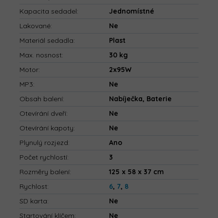
Kapacita sedadel
:
Jednomístné
Lakované
:
Ne
Materiál sedadla
:
Plast
Max. nosnost
:
30 kg
Motor
:
2x95W
MP3
:
Ne
Obsah balení
:
Nabíječka, Baterie
Otevírání dveří
:
Ne
Otevírání kapoty
:
Ne
Plynulý rozjezd
:
Ano
Počet rychlostí
:
3
Rozměry balení
:
125 x 58 x 37 cm
Rychlost
:
6
,
7
,
8
SD karta
:
Ne
Startování klíčem
:
Ne