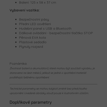
Balení:
125 x 58 x 37 cm
Vybavení vozítka:
Bezpečnostní pásy
Přední LED osvětlení
Hudební panel s USB a Bluetooth
Dálkové ovládání - bezpečnostní tlačítko STOP
Pěnová EVA kola
Plastové sedadlo
Plynuly rozjezd
Poznámka:
Životnost baterií a akumulátorů, které mohou být součástí výrobku, je
stanovena na šest měsíců, jelikož se jedná o spotřební materiál
podléhající běžnému opotřebení.
Technické parametry se mohou kdykoli změnit bez předchozího
upozornění. Uvedené obrázky slouží pouze k ilustrativním účelům.
Doplňkové parametry