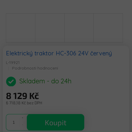
Elektrický traktor HC-306 24V červený
L-19921
Průměrné
Podrobnosti hodnocení
hodnocení
produktu
Skladem - do 24h
je
0,0
8 129 Kč
z
5
6 718,18 Kč bez DPH
hvězdiček.
Měrná
cena:
Koupit