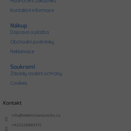
Hodnocení zákazníků
í
Kontaktní informace
Nákup
Doprava a platba
Obchodní podmínky
Reklamace
Soukromí
Zásady osobní ochrany
Cookies
Kontakt
info
@
elektrickeauticko.cz
+420228889315