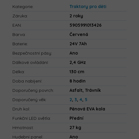
Kategorie
:
Traktory pro děti
Záruka
:
2 roky
EAN
:
5905991013426
Barva
:
Červená
Baterie
:
24V 7Ah
Bezpečnostní pásy
:
Ano
Dálkové ovládání
:
2,4 GHz
Délka
:
130 cm
Doba nabíjení
:
8 hodin
Doporučený povrch
:
Asfalt, Trávník
Doporučený věk
:
2
,
3
,
4
,
5
Druh kol
:
Pěnová EVA kola
Funkční LED světla
:
Přední
Hmotnost
:
27 kg
Hudební panel
:
Ano