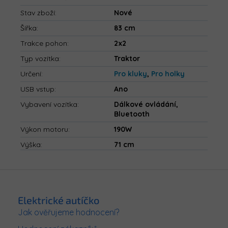
Stav zboží
:
Nové
Šířka
:
83 cm
Trakce pohon
:
2x2
Typ vozítka
:
Traktor
Určení
:
Pro kluky
,
Pro holky
USB vstup
:
Ano
Vybavení vozítka
:
Dálkové ovládání,
Bluetooth
Výkon motoru
:
190W
Výška
:
71 cm
Z
á
p
Elektrické autíčko
a
Jak ověřujeme hodnocení?
t