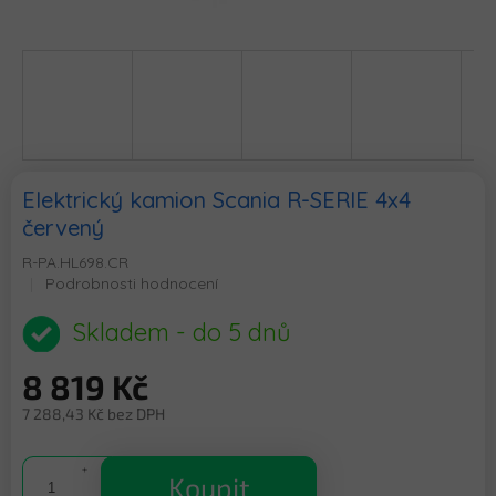
Elektrický kamion Scania R-SERIE 4x4
červený
R-PA.HL698.CR
Průměrné
Podrobnosti hodnocení
hodnocení
produktu
Skladem - do 5 dnů
je
0,0
8 819 Kč
z
5
7 288,43 Kč bez DPH
hvězdiček.
Měrná
cena:
Koupit