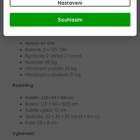
Nastavení
a klaksonu přímo na volantu. Nechybí melodie,
realistické zvuky startu motoru a
indikátor stavu
baterie
.
Souhlasím
Technické parametry:
Motory:
4 × 35W
Baterie: 2 × 12V 7Ah
Rychlosti: 2 vpřed / 1 vzad
Nosnost: 40 kg
Hmotnost vozidla: 26 kg
Hmotnost s obalem: 31 kg
Rozměry:
Vozidlo:
119 × 53 × 100 cm
Balení: 129 × 60 × 52,5 cm
Světlá výška: 13 cm
Sedadlo: 22 × 35 × 37 cm (š × h × v)
Kola: 23 × 8 cm
Vybavení: