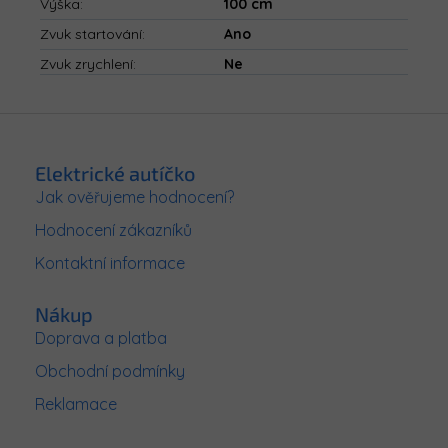
Výška
:
100 cm
Zvuk startování
:
Ano
Zvuk zrychlení
:
Ne
Z
á
p
Elektrické autíčko
a
Jak ověřujeme hodnocení?
t
Hodnocení zákazníků
í
Kontaktní informace
Nákup
Doprava a platba
Obchodní podmínky
Reklamace