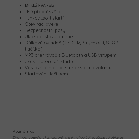
Měkká EVA kola
LED přední světla
Funkce „soft start“
Otevírací dveře
Bezpečnostní pásy
Ukazatel stavu baterie
Dálkový ovladač (2,4 GHz, 3 rychlosti, STOP
tlačítko)
MP3 přehrávač s Bluetooth a USB vstupem
Zvuk motoru při startu
Vestavěné melodie a klakson na volantu
Startování tlačítkem
Poznámka:
Životnost baterií a akumulátorů, které mohou být součástí výrobku, je