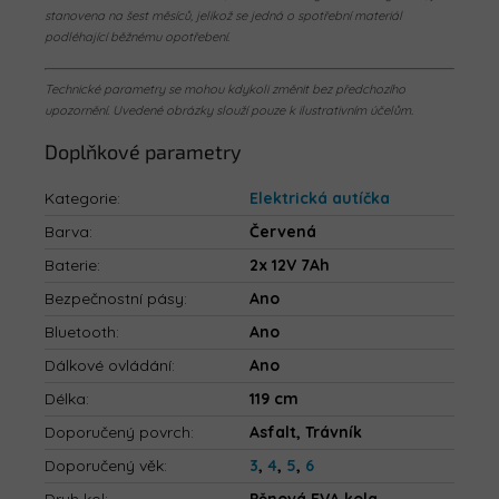
stanovena na šest měsíců, jelikož se jedná o spotřební materiál
podléhající běžnému opotřebení.
Technické parametry se mohou kdykoli změnit bez předchozího
upozornění. Uvedené obrázky slouží pouze k ilustrativním účelům.
Doplňkové parametry
Kategorie
:
Elektrická autíčka
Barva
:
Červená
Baterie
:
2x 12V 7Ah
Bezpečnostní pásy
:
Ano
Bluetooth
:
Ano
Dálkové ovládání
:
Ano
Délka
:
119 cm
Doporučený povrch
:
Asfalt, Trávník
Doporučený věk
:
3
,
4
,
5
,
6