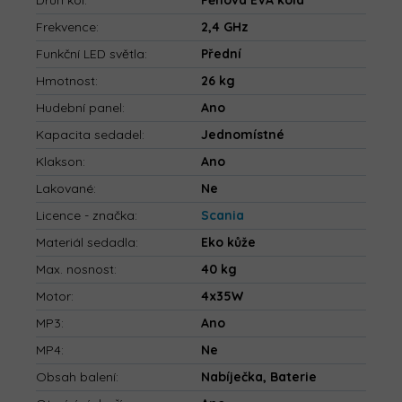
Druh kol
:
Pěnová EVA kola
Frekvence
:
2,4 GHz
Funkční LED světla
:
Přední
Hmotnost
:
26 kg
Hudební panel
:
Ano
Kapacita sedadel
:
Jednomístné
Klakson
:
Ano
Lakované
:
Ne
Licence - značka
:
Scania
Materiál sedadla
:
Eko kůže
Max. nosnost
:
40 kg
Motor
:
4x35W
MP3
:
Ano
MP4
:
Ne
Obsah balení
:
Nabíječka, Baterie