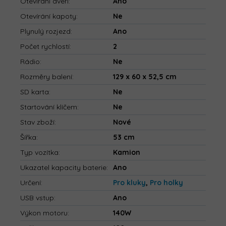
Otevírání dveří
:
Ano
Otevírání kapoty
:
Ne
Plynulý rozjezd
:
Ano
Počet rychlostí
:
2
Rádio
:
Ne
Rozměry balení
:
129 x 60 x 52,5 cm
SD karta
:
Ne
Startování klíčem
:
Ne
Stav zboží
:
Nové
Šířka
:
53 cm
Typ vozítka
:
Kamion
Ukazatel kapacity baterie
:
Ano
Určení
:
Pro kluky
,
Pro holky
USB vstup
:
Ano
Výkon motoru
:
140W