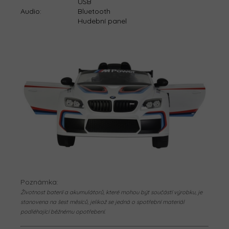
USB
Audio
:
Bluetooth
Hudební panel
Poznámka:
Životnost baterií a akumulátorů, které mohou být součástí výrobku, je
stanovena na šest měsíců, jelikož se jedná o spotřební materiál
podléhající běžnému opotřebení.