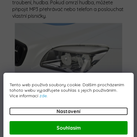
troubení, hudba. Pokud omrzí hudba, můžete
připojit MP3 přehrávač nebo telefon a poslouchat
vlastní písničky.
Tento web používá soubory cookie. Dalším procházením
tohoto webu vyjadřujete souhlas s jejich používáním..
Více informací
zde
.
Model
:
BMW M6 GT3
Nastavení
Barva:
Bílá
Souhlasím
Technické parametry:
Motor:
2x45W