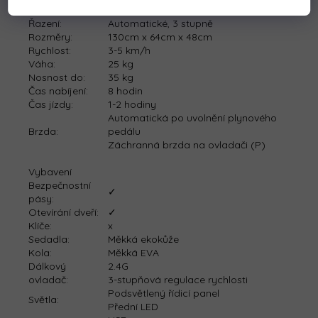
Baterie:
12V7Ah
Řazení:
Automatické, 3 stupně
Rozměry:
130cm x 64cm x 48cm
Rychlost:
3-5 km/h
Váha:
25 kg
Nosnost do:
35 kg
Čas nabíjení:
8 hodin
Čas jízdy:
1-2 hodiny
Automatická po uvolnění plynového
Brzda:
pedálu
Záchranná brzda na ovladači (P)
Vybavení
Bezpečnostní
✓
pásy:
Otevírání dveří:
✓
Klíče
:
x
Sedadla:
Měkká ekokůže
Kola:
Měkká EVA
Dálkový
2.4G
ovladač:
3-stupňová regulace rychlosti
Podsvětlený řídicí panel
Světla:
Přední LED