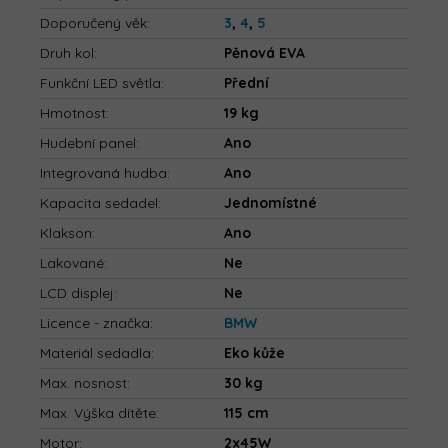
Doporučený věk
:
3
,
4
,
5
Druh kol
:
Pěnová EVA
Funkční LED světla
:
Přední
Hmotnost
:
19 kg
Hudební panel
:
Ano
Integrovaná hudba
:
Ano
Kapacita sedadel
:
Jednomístné
Klakson
:
Ano
Lakované
:
Ne
LCD displej
:
Ne
Licence - značka
:
BMW
Materiál sedadla
:
Eko kůže
Max. nosnost
:
30 kg
Max. Výška dítěte
:
115 cm
Motor
:
2x45W