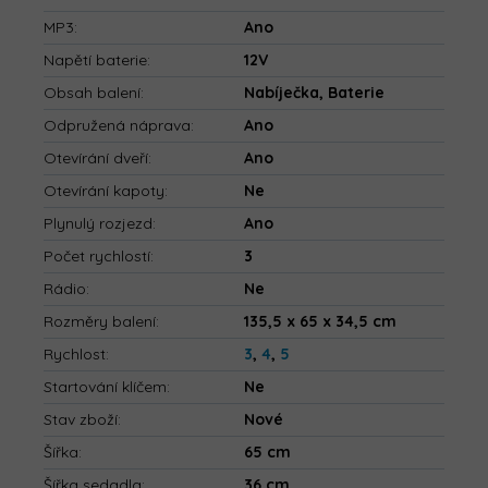
MP3
:
Ano
Napětí baterie
:
12V
Obsah balení
:
Nabíječka, Baterie
Odpružená náprava
:
Ano
Otevírání dveří
:
Ano
Otevírání kapoty
:
Ne
Plynulý rozjezd
:
Ano
Počet rychlostí
:
3
Rádio
:
Ne
Rozměry balení
:
135,5 x 65 x 34,5 cm
Rychlost
:
3
,
4
,
5
Startování klíčem
:
Ne
Stav zboží
:
Nové
Šířka
:
65 cm
Šířka sedadla
:
36 cm