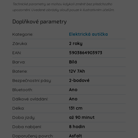
Technické parametry se mohou kdykoli změnit bez předchozího
upozornění. Uvedené obrázky slouží pouze k ilustrativním účelům.
Doplňkové parametry
Kategorie
:
Elektrická autíčka
Záruka
:
2 roky
EAN
:
5903864903973
Barva
:
Bílá
Baterie
:
12V 7Ah
Bezpečnostní pásy
:
2-bodové
Bluetooth
:
Ano
Dálkové ovládání
:
Ano
Délka
:
131 cm
Doba jízdy
:
až 90 minut
Doba nabíjení
:
8 hodin
Doporučený povrch
:
Asfalt