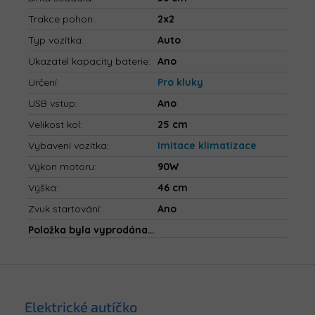
Trakce pohon
:
2x2
Typ vozítka
:
Auto
Ukazatel kapacity baterie
:
Ano
Určení
:
Pro kluky
USB vstup
:
Ano
Velikost kol
:
25 cm
Vybavení vozítka
:
Imitace klimatizace
Výkon motoru
:
90W
Výška
:
46 cm
Zvuk startování
:
Ano
Položka byla vyprodána…
Z
á
p
Elektrické autíčko