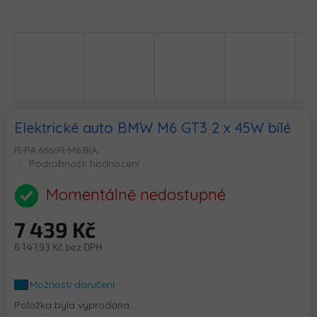
Elektrické auto BMW M6 GT3 2 x 45W bílé
R-PA.6666R-M6.BIA
Průměrné
Podrobnosti hodnocení
hodnocení
produktu
Momentálně nedostupné
je
0,0
7 439 Kč
z
5
6 147,93 Kč bez DPH
hvězdiček.
Měrná
cena:
Možnosti doručení
Položka byla vyprodána…