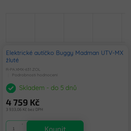
Elektrické autíčko Buggy Madman UTV-MX
žluté
R-PA.XMX-631.ZOL
Průměrné
Podrobnosti hodnocení
hodnocení
produktu
Skladem - do 5 dnů
je
0,0
4 759 Kč
z
5
3 933,06 Kč bez DPH
hvězdiček.
Měrná
cena:
Koupit