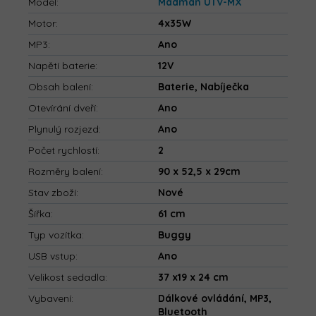
Model
:
Madman UTV-MX
Motor
:
4x35W
MP3
:
Ano
Napětí baterie
:
12V
Obsah balení
:
Baterie, Nabíječka
Otevírání dveří
:
Ano
Plynulý rozjezd
:
Ano
Počet rychlostí
:
2
Rozměry balení
:
90 x 52,5 x 29cm
Stav zboží
:
Nové
Šířka
:
61 cm
Typ vozítka
:
Buggy
USB vstup
:
Ano
Velikost sedadla
:
37 x19 x 24 cm
Vybavení
:
Dálkové ovládání, MP3,
Bluetooth