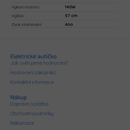
Výkon motoru
:
140W
Výška
:
57 cm
Zvuk startování
:
Ano
Z
á
p
Elektrické autíčko
a
Jak ověřujeme hodnocení?
t
Hodnocení zákazníků
í
Kontaktní informace
Nákup
Doprava a platba
Obchodní podmínky
Reklamace