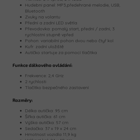
Hudební panel: MP3,předehrané melodie, USB,
Bluetooth
Zvuky na volantu
Přední a zadní LED světla
Převodovka: pomalý start, přední / zadní, 3
rychlostní stupně vpřed
Pohon: variabilní pohon dvou nebo čtyř kol
Kufr: zadní uložiště
Autíčko startuje za pomocí tlačítka
Funkce dálkového ovládání:
Frekvence: 2,4 GHz
2 rychlosti
Tlačítko bezpečného zastavení
Rozměry:
Délka autíčka: 95 cm
Šířka autíčka: 61 cm
Výška autíčka: 57 cm
Sedačka:
37 x 19 x 24 cm
Hmotnost vozidla 11,9 kg