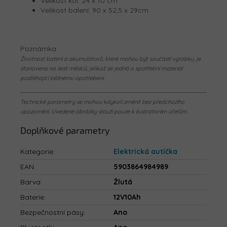
Velikost kol: 24 x 10 cm
Velikost balení: 90 x 52,5 x 29cm
Poznámka:
Životnost baterií a akumulátorů, které mohou být součástí výrobku, je
stanovena na šest měsíců, jelikož se jedná o spotřební materiál
podléhající běžnému opotřebení.
Technické parametry se mohou kdykoli změnit bez předchozího
upozornění. Uvedené obrázky slouží pouze k ilustrativním účelům.
Doplňkové parametry
Kategorie
:
Elektrická autíčka
EAN
:
5903864984989
Barva
:
Žlutá
Baterie
:
12V10Ah
Bezpečnostní pásy
:
Ano