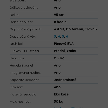
Bluetooth
:
Ano
Dálkové ovládání
:
Ano
Délka
:
95 cm
Doba nabíjení
:
8 hodin
Doporučený povrch
:
Asfalt, Do terénu, Trávník
Doporučený věk
:
3
,
4
,
5
,
6
Druh kol
:
Pěnová EVA
Funkční LED světla
:
Přední, zadní
Hmotnost:
:
11,9 kg
Hudební panel
:
Ano
Integrovaná hudba
:
Ano
Kapacita sedadel
:
Jednomístné
Klakson
:
Ano
Materiál sedadla
:
Eko kůže
Max. nosnost
:
30 kg