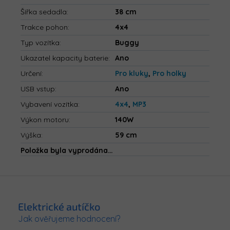
Šířka sedadla
:
38 cm
Trakce pohon
:
4x4
Typ vozítka
:
Buggy
Ukazatel kapacity baterie
:
Ano
Určení
:
Pro kluky
,
Pro holky
USB vstup
:
Ano
Vybavení vozítka
:
4x4
,
MP3
Výkon motoru
:
140W
Výška
:
59 cm
Položka byla vyprodána…
Z
á
p
Elektrické autíčko
a
Jak ověřujeme hodnocení?
t