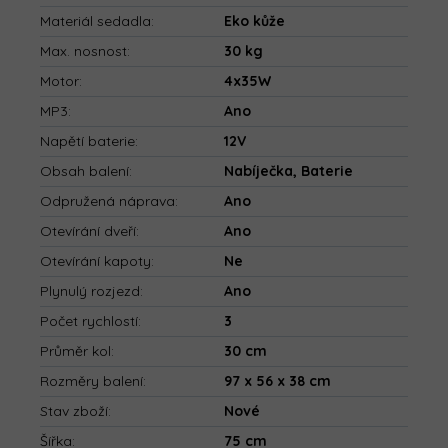
Materiál sedadla
:
Eko kůže
Max. nosnost
:
30 kg
Motor
:
4x35W
MP3
:
Ano
Napětí baterie
:
12V
Obsah balení
:
Nabíječka, Baterie
Odpružená náprava
:
Ano
Otevírání dveří
:
Ano
Otevírání kapoty
:
Ne
Plynulý rozjezd
:
Ano
Počet rychlostí
:
3
Průměr kol
:
30 cm
Rozměry balení
:
97 x 56 x 38 cm
Stav zboží
:
Nové
Šířka
:
75 cm