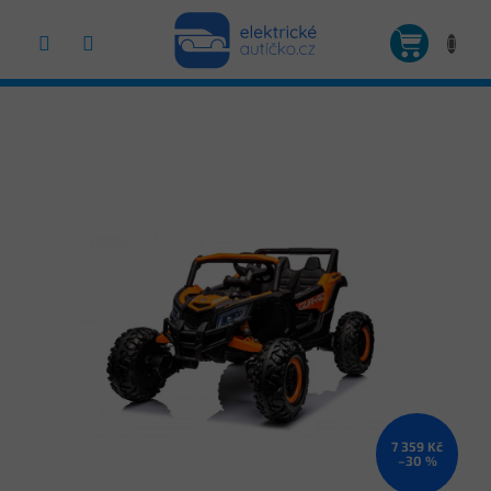
Přejít
na
NÁKUP
obsah
KOŠÍK
7 359 Kč
–30 %