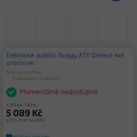
Elektrické autíčko Buggy ATV Defend 4x4
oranžové
R-PA.JH-105.POM
Průměrné
Podrobnosti hodnocení
hodnocení
produktu
Momentálně nedostupné
je
0,0
7 359 Kč
–30 %
z
5 089 Kč
5
hvězdiček.
4 205,79 Kč bez DPH
Měrná
cena:
Možnosti doručení