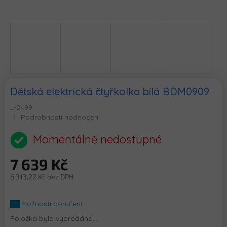
Dětská elektrická čtyřkolka bílá BDM0909
L-2499
Průměrné
Podrobnosti hodnocení
hodnocení
produktu
Momentálně nedostupné
je
0,0
7 639 Kč
z
5
6 313,22 Kč bez DPH
hvězdiček.
Měrná
cena:
Možnosti doručení
Položka byla vyprodána…