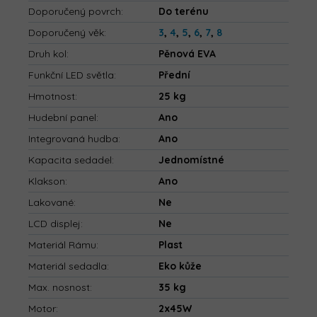
Doporučený povrch
:
Do terénu
Doporučený věk
:
3
,
4
,
5
,
6
,
7
,
8
Druh kol
:
Pěnová EVA
Funkční LED světla
:
Přední
Hmotnost
:
25 kg
Hudební panel
:
Ano
Integrovaná hudba
:
Ano
Kapacita sedadel
:
Jednomístné
Klakson
:
Ano
Lakované
:
Ne
LCD displej
:
Ne
Materiál Rámu
:
Plast
Materiál sedadla
:
Eko kůže
Max. nosnost
:
35 kg
Motor
:
2x45W