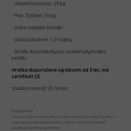
- Vlastní hmotnost: 25 kg
- Max. Zatížení: 35 kg
- Doba nabíjení: 8 hodin
- Doba působení: 1-2 hodiny
- Brzda: Automaticky po uvolnění plynového
pedálu
Hračka doporučená výrobcem od 3 let, má
certifikát CE
Snadná montáž 20-30min.
Poznámka:
Životnost baterií a akumulátorů, které mohou být součástí výrobku, je
stanovena na šest měsíců, jelikož se jedná o spotřební materiál
podléhající běžnému opotřebení.