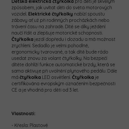
Dětská elektrická čtyřkolka
pro děti je skvělým
způsobem, jak uvítat děti do světa motorových
vozidel.
Elektrické čtyřkolky
nabízí spoustu
zábavy ať už při rodinných procházkách nebo
trávení času na zahradě. Dítě se díky ježdění
naučí řídit a zlepšuje motorické schopnosti.
Čtyřkolka
jezdí dopředu i dozadu a má možnost
zrychlení. Sedadlo je velmi pohodlné,
ergonomicky tvarované, a tak dítě bude rádo
usedat znovu za volant čtyřkolky. Na bezpečí
dítěte dohlíží funkce automatické brzdy, která se
sama aktivuje při uvolnění plynového pedálu. Dále
má
čtyřkolka
LED osvětlení.
Čtyřkolka
je
certifikována evropským označením bezpečnosti
CE a je vhodná pro děti od 3 let.
Vlastnosti:
- Křesla: Plastové