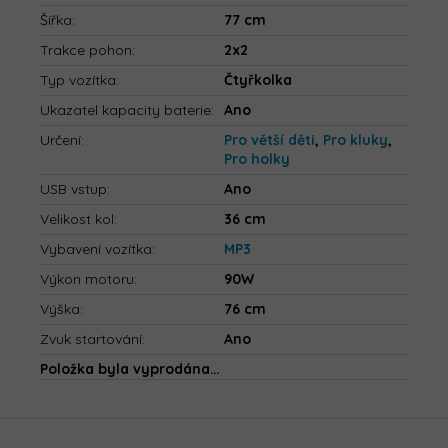
Šířka
:
77 cm
Trakce pohon
:
2x2
Typ vozítka
:
Čtyřkolka
Ukazatel kapacity baterie
:
Ano
Určení
:
Pro větší děti
,
Pro kluky
,
Pro holky
USB vstup
:
Ano
Velikost kol
:
36 cm
Vybavení vozítka
:
MP3
Výkon motoru
:
90W
Výška
:
76 cm
Zvuk startování
:
Ano
Položka byla vyprodána…
Z