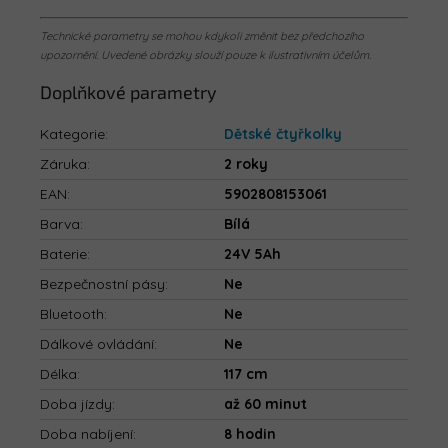
Technické parametry se mohou kdykoli změnit bez předchozího
upozornění. Uvedené obrázky slouží pouze k ilustrativním účelům.
Doplňkové parametry
Kategorie
:
Dětské čtyřkolky
Záruka
:
2 roky
EAN
:
5902808153061
Barva
:
Bílá
Baterie
:
24V 5Ah
Bezpečnostní pásy
:
Ne
Bluetooth
:
Ne
Dálkové ovládání
:
Ne
Délka
:
117 cm
Doba jízdy
:
až 60 minut
Doba nabíjení
:
8 hodin