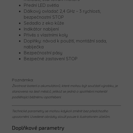
Přední LED světla
Dálkový ovladač 2,4 GHz – 3 rychlosti,
bezpečnostní STOP
Sedadlo z eko kůže
Indikátor nabíjení
Přívěs s vlastními koly
Doplňky: návod k použití, montážní sada,
nabíječka
Bezpečnostní pásy
Bezpečné zastavení STOP
Poznámka:
Životnost baterií a akumulátorů, které mohou být součástí výrobku, je
stanovena na šest měsíců, jelikož se jedná o spotřební materiál
podléhající běžnému opotřebení.
Technické parametry se mohou kdykoli změnit bez předchozího
upozornění. Uvedené obrázky slouží pouze k ilustrativním účelům.
Doplňkové parametry