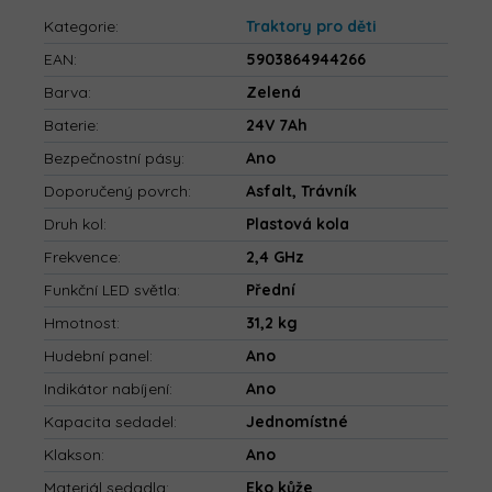
Kategorie
:
Traktory pro děti
EAN
:
5903864944266
Barva
:
Zelená
Baterie
:
24V 7Ah
Bezpečnostní pásy
:
Ano
Doporučený povrch
:
Asfalt, Trávník
Druh kol
:
Plastová kola
Frekvence
:
2,4 GHz
Funkční LED světla
:
Přední
Hmotnost
:
31,2 kg
Hudební panel
:
Ano
Indikátor nabíjení
:
Ano
Kapacita sedadel
:
Jednomístné
Klakson
:
Ano
Materiál sedadla
:
Eko kůže