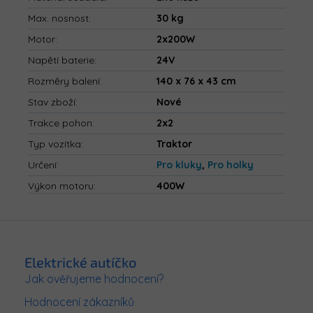
Max. nosnost
:
30 kg
Motor
:
2x200W
Napětí baterie
:
24V
Rozměry balení
:
140 x 76 x 43 cm
Stav zboží
:
Nové
Trakce pohon
:
2x2
Typ vozítka
:
Traktor
Určení
:
Pro kluky
,
Pro holky
Výkon motoru
:
400W
Z
á
p
Elektrické autíčko
a
Jak ověřujeme hodnocení?
t
Hodnocení zákazníků
í