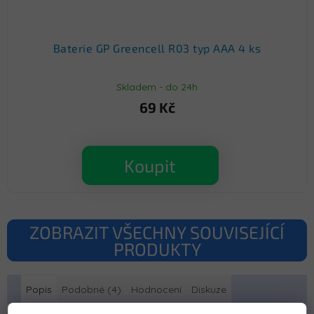
Baterie GP Greencell R03 typ AAA 4 ks
Skladem - do 24h
69 Kč
Koupit
ZOBRAZIT VŠECHNY SOUVISEJÍCÍ
PRODUKTY
Popis
Podobné (4)
Hodnocení
Diskuze