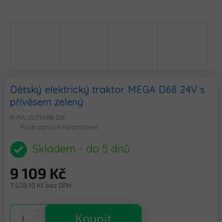
Dětský elektrický traktor MEGA D68 24V s
přívěsem zelený
R-PA.JS3158B.ZIE
Průměrné
Podrobnosti hodnocení
hodnocení
produktu
Skladem - do 5 dnů
je
0,0
9 109 Kč
z
5
7 528,10 Kč bez DPH
hvězdiček.
Měrná
cena:
Koupit