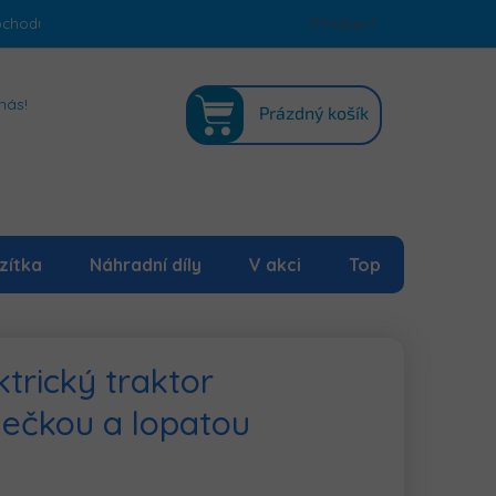
bchodu
Podmínky ochrany osobních údajů
Přihlášení
Mapa serveru
NÁKUPNÍ
nás!
Prázdný košík
KOŠÍK
zítka
Náhradní díly
V akci
Top
trický traktor
lečkou a lopatou