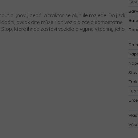
EAN
:
Bar
out plynový pedál a traktor se plynule rozjede. Do jízdy
Bate
dání, avšak dítě může řídit vozidlo zcela samostatně.
Stop, které ihned zastaví vozidlo a vypne všechny jeho
Dopo
Druh
Kapa
Napě
Stav
Trak
Typ 
Urče
Vlas
Výk