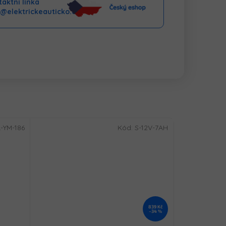
aktní linka
o@elektrickeauticko.cz
-YM-186
Kód:
S-12V-7AH
839 Kč
–34 %