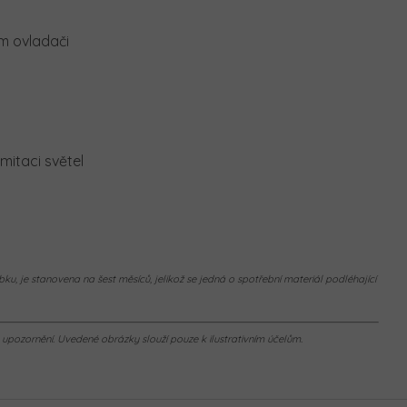
m ovladači
imitaci světel
ku, je stanovena na šest měsíců, jelikož se jedná o spotřební materiál podléhající
pozornění. Uvedené obrázky slouží pouze k ilustrativním účelům.