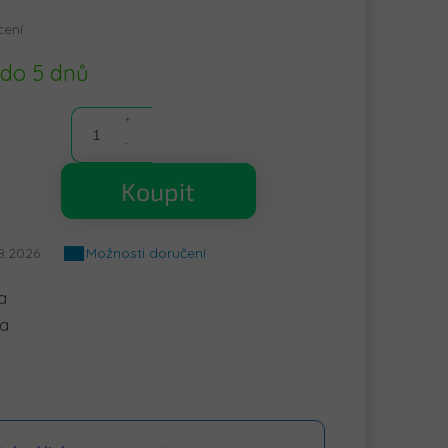
cení
 do 5 dnů
Koupit
8.2026
Možnosti doručení
a
ka