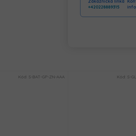
Zákaznická linka
Kont
+420228889315
inf
Kód:
S-BAT-GP-ZN-AAA
Kód:
S-GL