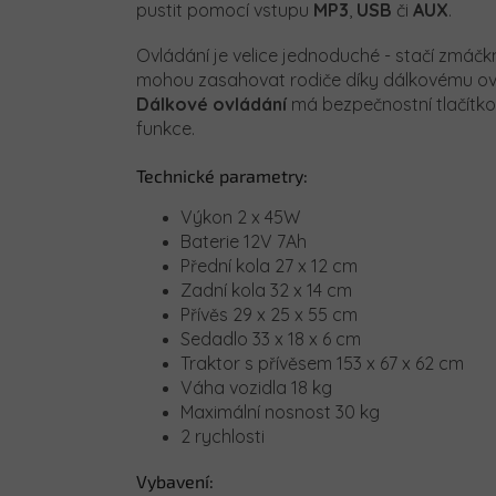
pustit pomocí vstupu
MP3
,
USB
či
AUX
.
Ovládání je velice jednoduché - stačí zmáčkn
mohou zasahovat rodiče díky dálkovému ovlá
Dálkové ovládání
má bezpečnostní tlačítko 
funkce.
Technické parametry:
Výkon 2 x 45W
Baterie 12V 7Ah
Přední kola 27 x 12 cm
Zadní kola 32 x 14 cm
Přívěs 29 x 25 x 55 cm
Sedadlo 33 x 18 x 6 cm
Traktor s přívěsem 153 x 67 x 62 cm
Váha vozidla 18 kg
Maximální nosnost 30 kg
2 rychlosti
Vybavení: