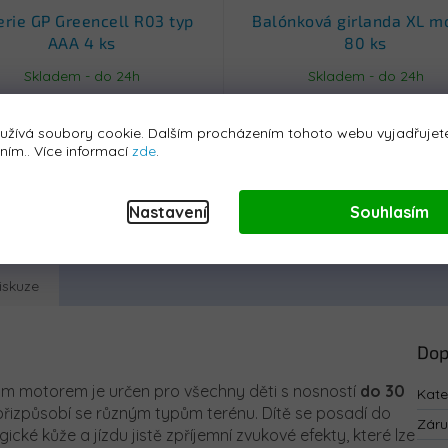
erie GP Greencell R03 typ
Balónková girlanda XL m
AAA 4 ks
80 ks
Skladem - do 24h
Skladem - do 24h
69 Kč
399 Kč
užívá soubory cookie. Dalším procházením tohoto webu vyjadřujete
áním.. Více informací
zde
.
Koupit
Koupit
Nastavení
Souhlasím
iskuze
Dop
m motorem je určen pro všechny děti s nosností
do 30
Kate
a přizpůsobí se různým typům terénu. Dítě se posadí do
Zár
ké kůže a jízdu jistě zpříjemní zvukové efekty, které lze