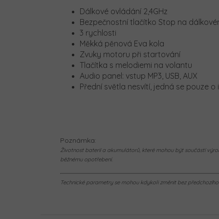
Dálkové ovládání 2,4GHz
Bezpečnostní tlačítko Stop na dálkové
3 rychlosti
Měkká pěnová Eva kola
Zvuky motoru při startování
Tlačítka s melodiemi na volantu
Audio panel: vstup MP3, USB, AUX
Přední světla nesvítí, jedná se pouze o 
Poznámka:
Životnost baterií a akumulátorů, které mohou být součástí výrob
běžnému opotřebení.
Technické parametry se mohou kdykoli změnit bez předchozího u