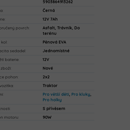
5903864913262
va
:
Černá
rie
:
12V 7Ah
ručený povrch
:
Asfalt, Trávník, Do
terénu
 kol
:
Pěnová EVA
cita sedadel
:
Jednomístné
tí baterie
:
12V
 zboží
:
Nové
ce pohon
:
2x2
vozítka
:
Traktor
ní
:
Pro větší děti
,
Pro kluky
,
Pro holky
tnosti
:
S přívěsem
on motoru
:
90W