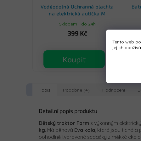
Voděodolná Ochranná plachta
Bat
na elektrická autíčka M
Skladem - do 24h
399 Kč
Tento web po
jejich použív
Koupit
Popis
Podobné (4)
Hodnocení
D
Detailní popis produktu
Dětský traktor Farm
s výkonným elektrický
kg
. Má pěnová
Eva kola
, která jsou tichá 
pohodlně tvarované sedačky z měkké ekologic