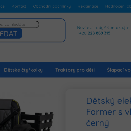
dce
Kontakt
Obchodní podmínky
Reklamace
Hodnocení o
Nevíte si rady? Kontaktujte 
EDAT
+420
228 889 315
Dětské čtyřkolky
Traktory pro děti
Šlapací vo
Dětský elek
Farmer s v
černý