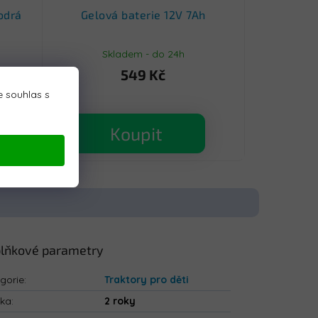
odrá
Gelová baterie 12V 7Ah
Skladem - do 24h
549 Kč
 souhlas s
Koupit
lňkové parametry
gorie
:
Traktory pro děti
uka
:
2 roky