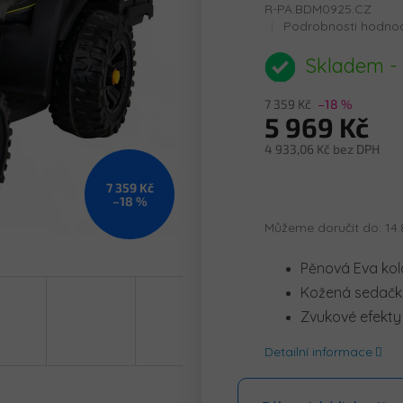
R-PA.BDM0925.CZ
Průměrné
Podrobnosti hodno
hodnocení
produktu
Skladem -
je
0,0
7 359 Kč
–18 %
z
5 969 Kč
5
hvězdiček.
4 933,06 Kč bez DPH
Měrná
7 359 Kč
cena:
–18 %
Můžeme doručit do:
14.
Pěnová Eva kol
Kožená sedač
Zvukové efekty
Detailní informace