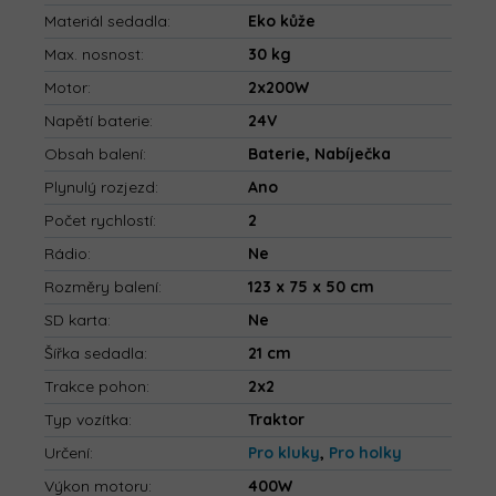
Materiál sedadla
:
Eko kůže
Max. nosnost
:
30 kg
Motor
:
2x200W
Napětí baterie
:
24V
Obsah balení
:
Baterie, Nabíječka
Plynulý rozjezd
:
Ano
Počet rychlostí
:
2
Rádio
:
Ne
Rozměry balení
:
123 x 75 x 50 cm
SD karta
:
Ne
Šířka sedadla
:
21 cm
Trakce pohon
:
2x2
Typ vozítka
:
Traktor
Určení
:
Pro kluky
,
Pro holky
Výkon motoru
:
400W