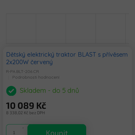
Dětský elektrický traktor BLAST s přívěsem
2x200W červený
R-PA.BLT-206.CR
Průměrné
Podrobnosti hodnocení
hodnocení
produktu
Skladem - do 5 dnů
je
0,0
10 089 Kč
z
5
8 338,02 Kč bez DPH
hvězdiček.
Měrná
cena:
Koupit