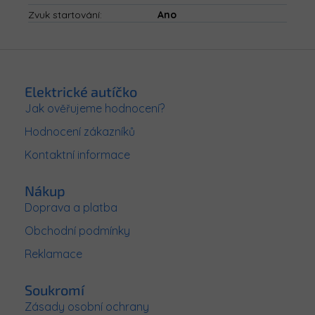
Zvuk startování
:
Ano
Z
á
p
Elektrické autíčko
a
Jak ověřujeme hodnocení?
t
Hodnocení zákazníků
í
Kontaktní informace
Nákup
Doprava a platba
Obchodní podmínky
Reklamace
Soukromí
Zásady osobní ochrany