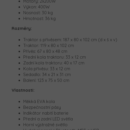
Motory: 2x200W
Výkon: 400W
Nosnost: 30 kg
Hmotnost: 36 kg
Rozměry:
Traktor s přívěsem: 187 x 80 x 102 cm (d x š x v)
Traktor: 119 x 80 x 102 cm
Přívěs: 67 x 80 x 48 cm
Přední kola traktoru: 33 x 12 cm
Zadní kola traktoru: 40 x 17 cm
Kola přívěsu: 33 x 12 cm
Sedadlo:
34 x 21 x 31 cm
Balení:
123 x 75 x 50 cm
Vlastnosti:
Měkká EVA kola
Bezpečnostní pásy
Indikátor nabití baterie
Přední a zadní LED světla
Horní výstražné světlo