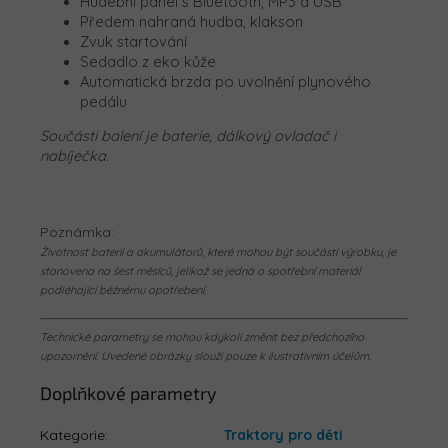
Hudební panel s Bluetooth, MP3 a USB
Předem nahraná hudba, klakson
Zvuk startování
Sedadlo z eko kůže
Automatická brzda po uvolnění plynového
pedálu
Součásti balení je baterie, dálkový ovladač i
nabíječka.
Poznámka:
Životnost baterií a akumulátorů, které mohou být součástí výrobku, je
stanovena na šest měsíců, jelikož se jedná o spotřební materiál
podléhající běžnému opotřebení.
Technické parametry se mohou kdykoli změnit bez předchozího
upozornění. Uvedené obrázky slouží pouze k ilustrativním účelům.
Doplňkové parametry
Kategorie
:
Traktory pro děti