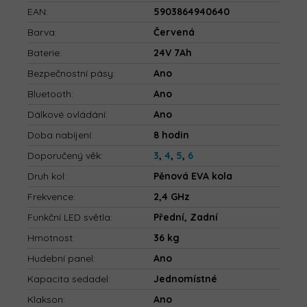
EAN
:
5903864940640
Barva
:
Červená
Baterie
:
24V 7Ah
Bezpečnostní pásy
:
Ano
Bluetooth
:
Ano
Dálkové ovládání
:
Ano
Doba nabíjení
:
8 hodin
Doporučený věk
:
3
,
4
,
5
,
6
Druh kol
:
Pěnová EVA kola
Frekvence
:
2,4 GHz
Funkční LED světla
:
Přední, Zadní
Hmotnost
:
36 kg
Hudební panel
:
Ano
Kapacita sedadel
:
Jednomístné
Klakson
:
Ano