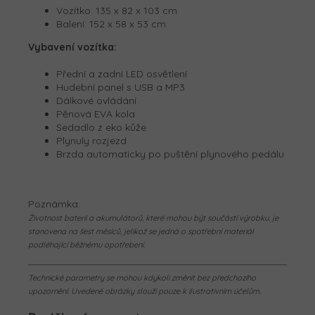
Vozítko:
135 x 82 x 103 cm
Balení:
152 x 58 x 53 cm
Vybavení vozítka:
Přední a zadní LED osvětlení
Hudební panel s USB a MP3
Dálkové ovládání
Pěnová EVA kola
Sedadlo z eko kůže
Plynuly rozjezd
Brzda automaticky po puštění plynového pedálu
Poznámka:
Životnost baterií a akumulátorů, které mohou být součástí výrobku, je
stanovena na šest měsíců, jelikož se jedná o spotřební materiál
podléhající běžnému opotřebení.
Technické parametry se mohou kdykoli změnit bez předchozího
upozornění. Uvedené obrázky slouží pouze k ilustrativním účelům.