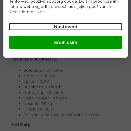
Tento web používá soubory cookie. Dalším procházením
Detailní popis produktu
tohoto webu vyjadřujete souhlas s jejich používáním..
Více informací
zde
.
Elektrický traktor
nesmí chybět v žádné dětské garáži.
Vozítko je poháněno dvěma bateriemi s kapacitou
12V
10Ah
. Maximální zatížení vozítka je
35 kg
. Během jízdy
Nastavení
dítě určitě zaujme hudební panel s
MP3 a USB
.
Souhlasím
Traktor můžete ovládat pomocí
dálkového ovládání
,
které pracuje na frekvenci
2,4 GHz
.
Technické parametry:
Baterie: 2x 12V 10Ah
Motor: 2 x 200W
Výkon: 400W
Rychlost: 8-10 km/h
Doba jízdy: 60 minut
Doba nabíjení: 8 hodin
Nosnost: 35 kg
Hmotnost: 28 kg
Frekvence dálkového ovládání: 2,4 GHz
Rozměry: