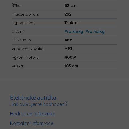
Šířka
:
82 cm
Trakce pohon
:
2x2
Typ vozítka
:
Traktor
Určení
:
Pro kluky
,
Pro holky
USB vstup
:
Ano
Vybavení vozítka
:
MP3
Výkon motoru
:
400W
Výška
:
103 cm
Z
á
p
Elektrické autíčko
a
Jak ověřujeme hodnocení?
t
Hodnocení zákazníků
í
Kontaktní informace