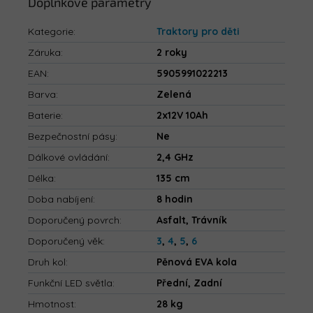
Doplňkové parametry
Kategorie
:
Traktory pro děti
Záruka
:
2 roky
EAN
:
5905991022213
Barva
:
Zelená
Baterie
:
2x12V 10Ah
Bezpečnostní pásy
:
Ne
Dálkové ovládání
:
2,4 GHz
Délka
:
135 cm
Doba nabíjení
:
8 hodin
Doporučený povrch
:
Asfalt, Trávník
Doporučený věk
:
3
,
4
,
5
,
6
Druh kol
:
Pěnová EVA kola
Funkční LED světla
:
Přední, Zadní
Hmotnost
:
28 kg