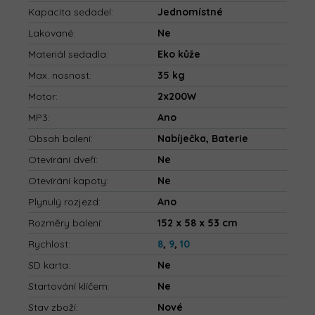
Kapacita sedadel
:
Jednomístné
Lakované
:
Ne
Materiál sedadla
:
Eko kůže
Max. nosnost
:
35 kg
Motor
:
2x200W
MP3
:
Ano
Obsah balení
:
Nabíječka, Baterie
Otevírání dveří
:
Ne
Otevírání kapoty
:
Ne
Plynulý rozjezd
:
Ano
Rozměry balení
:
152 x 58 x 53 cm
Rychlost
:
8
,
9
,
10
SD karta
:
Ne
Startování klíčem
:
Ne
Stav zboží
:
Nové