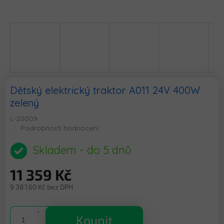
Dětský elektrický traktor A011 24V 400W
zelený
L-20009
Průměrné
Podrobnosti hodnocení
hodnocení
produktu
Skladem - do 5 dnů
je
0,0
11 359 Kč
z
5
9 387,60 Kč bez DPH
hvězdiček.
Měrná
cena:
Koupit