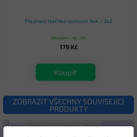
Přepínací tlačítko rychlosti 4x4 / 2x2
Skladem - do 24h
179 Kč
Koupit
ZOBRAZIT VŠECHNY SOUVISEJÍCÍ
PRODUKTY
Popis
Podobné (4)
Hodnocení
Diskuze