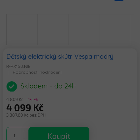
Dětský elektrický skútr Vespa modrý
R-PX150.NIE
Průměrné
Podrobnosti hodnocení
hodnocení
produktu
Skladem - do 24h
je
0,0
4 809 Kč
–14 %
z
4 099 Kč
5
hvězdiček.
3 387,60 Kč bez DPH
Měrná
cena:
Koupit