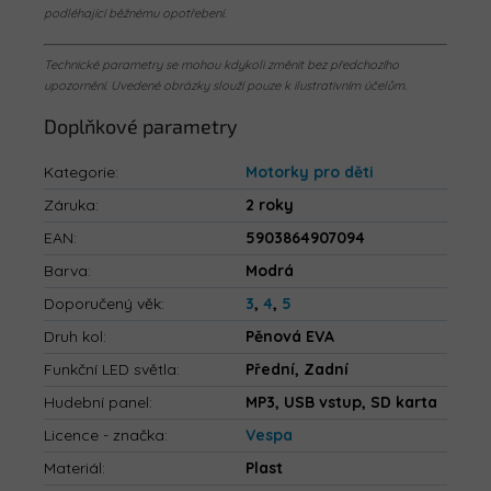
podléhající běžnému opotřebení.
Technické parametry se mohou kdykoli změnit bez předchozího
upozornění. Uvedené obrázky slouží pouze k ilustrativním účelům.
Doplňkové parametry
Kategorie
:
Motorky pro děti
Záruka
:
2 roky
EAN
:
5903864907094
Barva
:
Modrá
Doporučený věk
:
3
,
4
,
5
Druh kol
:
Pěnová EVA
Funkční LED světla
:
Přední, Zadní
Hudební panel
:
MP3, USB vstup, SD karta
Licence - značka
:
Vespa
Materiál
:
Plast