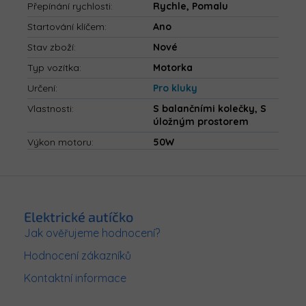
Přepínání rychlosti
:
Rychle, Pomalu
Startování klíčem
:
Ano
Stav zboží
:
Nové
Typ vozítka
:
Motorka
Určení
:
Pro kluky
Vlastnosti
:
S balančními kolečky, S
úložným prostorem
Výkon motoru
:
50W
Z
á
p
Elektrické autíčko
a
Jak ověřujeme hodnocení?
t
Hodnocení zákazníků
í
Kontaktní informace