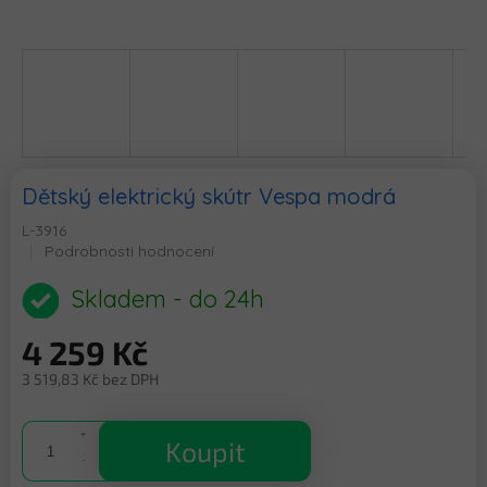
Dětský elektrický skútr Vespa modrá
L-3916
Průměrné
Podrobnosti hodnocení
hodnocení
produktu
Skladem - do 24h
je
0,0
4 259 Kč
z
5
3 519,83 Kč bez DPH
hvězdiček.
Měrná
cena:
Koupit