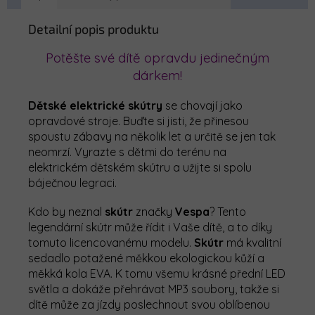
Detailní popis produktu
Potěšte své dítě opravdu jedinečným
dárkem!
Dětské elektrické skútry
se chovají jako
opravdové stroje. Buďte si jisti, že přinesou
spoustu zábavy na několik let a určitě se jen tak
neomrzí. Vyrazte s dětmi do terénu na
elektrickém dětském skútru a užijte si spolu
báječnou legraci.
Kdo by neznal
skútr
značky
Vespa
? Tento
legendární skútr může řídit i Vaše dítě, a to díky
tomuto licencovanému modelu.
Skútr
má kvalitní
sedadlo potažené měkkou ekologickou kůží a
měkká kola EVA. K tomu všemu krásné přední LED
světla a dokáže přehrávat MP3 soubory, takže si
dítě může za jízdy poslechnout svou oblíbenou