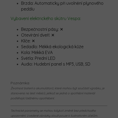
Brzda: Automaticky při uvolnění plynového
pedálu
Vybavení elektrického skútru Vespa:
Bezpečnostní pásy: ✕
Otevírání dveří: ✕
Klíče: ✕
Sedadlo: Měkká ekologická kůže
Kola: Měkká EVA
Světla: Přední LED
Audio: Hudební panel s MP3, USB, SD
Poznámka:
Životnost baterií a akumulátorů, které mohou být součástí výrobku, je
stanovena na šest měsíců, jelikož se jedná o spotřební materiál
podléhající běžnému opotřebení.
Technické parametry se mohou kdykoli změnit bez předchozího
upozornění. Uvedené obrázky slouží pouze k ilustrativním účelům.