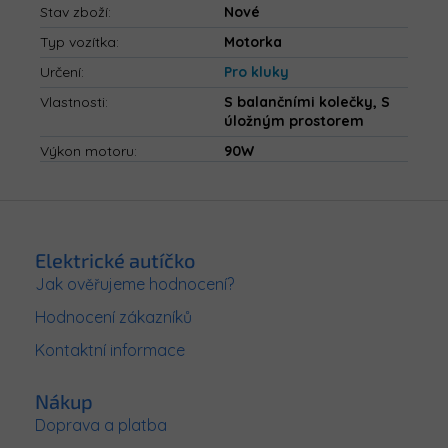
Stav zboží
:
Nové
Typ vozítka
:
Motorka
Určení
:
Pro kluky
Vlastnosti
:
S balančními kolečky, S
úložným prostorem
Výkon motoru
:
90W
Z
á
p
Elektrické autíčko
a
Jak ověřujeme hodnocení?
t
Hodnocení zákazníků
í
Kontaktní informace
Nákup
Doprava a platba