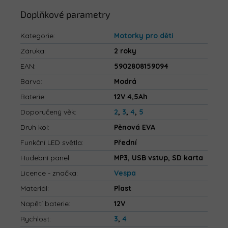
Doplňkové parametry
Kategorie
:
Motorky pro děti
Záruka
:
2 roky
EAN
:
5902808159094
Barva
:
Modrá
Baterie
:
12V 4,5Ah
Doporučený věk
:
2
,
3
,
4
,
5
Druh kol
:
Pěnová EVA
Funkční LED světla
:
Přední
Hudební panel
:
MP3, USB vstup, SD karta
Licence - značka
:
Vespa
Materiál
:
Plast
Napětí baterie
:
12V
Rychlost
:
3
,
4