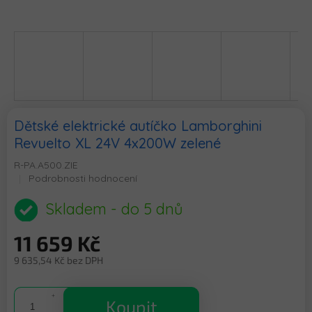
Dětské elektrické autíčko Lamborghini
Revuelto XL 24V 4x200W zelené
R-PA.A500.ZIE
Průměrné
Podrobnosti hodnocení
hodnocení
produktu
Skladem - do 5 dnů
je
0,0
11 659 Kč
z
5
9 635,54 Kč bez DPH
hvězdiček.
Měrná
cena:
Koupit