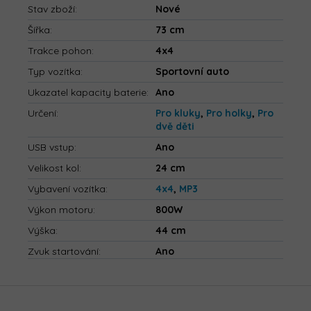
Stav zboží
:
Nové
Šířka
:
73 cm
Trakce pohon
:
4x4
Typ vozítka
:
Sportovní auto
Ukazatel kapacity baterie
:
Ano
Určení
:
Pro kluky
,
Pro holky
,
Pro
dvě děti
USB vstup
:
Ano
Velikost kol
:
24 cm
Vybavení vozítka
:
4x4
,
MP3
Výkon motoru
:
800W
Výška
:
44 cm
Zvuk startování
:
Ano
Z
á