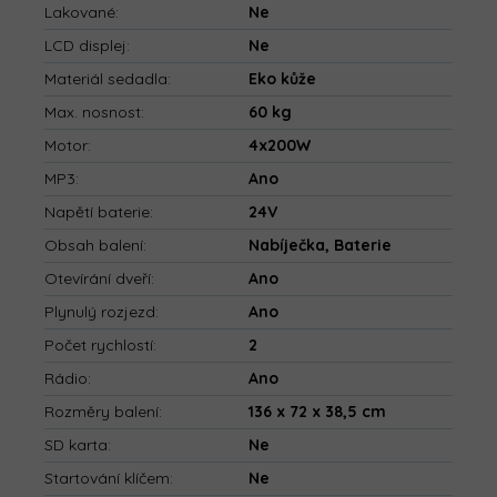
Lakované
:
Ne
LCD displej
:
Ne
Materiál sedadla
:
Eko kůže
Max. nosnost
:
60 kg
Motor
:
4x200W
MP3
:
Ano
Napětí baterie
:
24V
Obsah balení
:
Nabíječka, Baterie
Otevírání dveří
:
Ano
Plynulý rozjezd
:
Ano
Počet rychlostí
:
2
Rádio
:
Ano
Rozměry balení
:
136 x 72 x 38,5 cm
SD karta
:
Ne
Startování klíčem
:
Ne