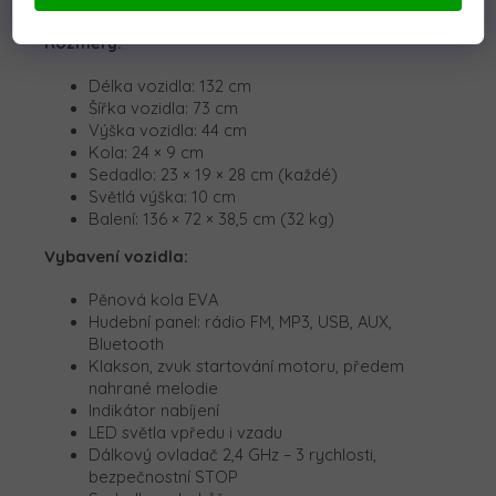
Maximální nosnost: 60 kg
Rozměry:
Délka vozidla: 132 cm
Šířka vozidla: 73 cm
Výška vozidla: 44 cm
Kola: 24 × 9 cm
Sedadlo: 23 × 19 × 28 cm (každé)
Světlá výška: 10 cm
Balení: 136 × 72 × 38,5 cm (32 kg)
Vybavení vozidla:
Pěnová kola EVA
Hudební panel: rádio FM, MP3, USB, AUX,
Bluetooth
Klakson, zvuk startování motoru, předem
nahrané melodie
Indikátor nabíjení
LED světla vpředu i vzadu
Dálkový ovladač 2,4 GHz – 3 rychlosti,
bezpečnostní STOP