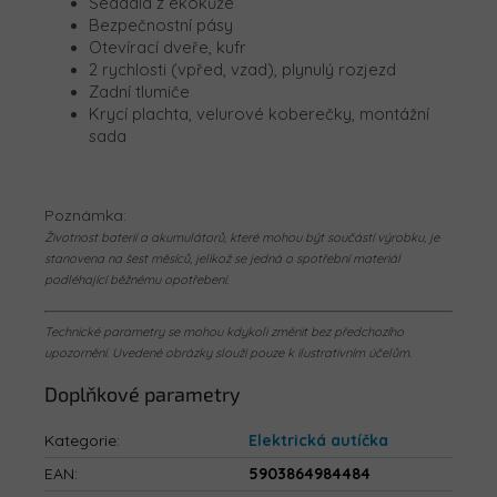
Sedadla z ekokůže
Bezpečnostní pásy
Otevírací dveře, kufr
2 rychlosti (vpřed, vzad), plynulý rozjezd
Zadní tlumiče
Krycí plachta, velurové koberečky, montážní
sada
Poznámka:
Životnost baterií a akumulátorů, které mohou být součástí výrobku, je
stanovena na šest měsíců, jelikož se jedná o spotřební materiál
podléhající běžnému opotřebení.
Technické parametry se mohou kdykoli změnit bez předchozího
upozornění. Uvedené obrázky slouží pouze k ilustrativním účelům.
Doplňkové parametry
Kategorie
:
Elektrická autíčka
EAN
:
5903864984484