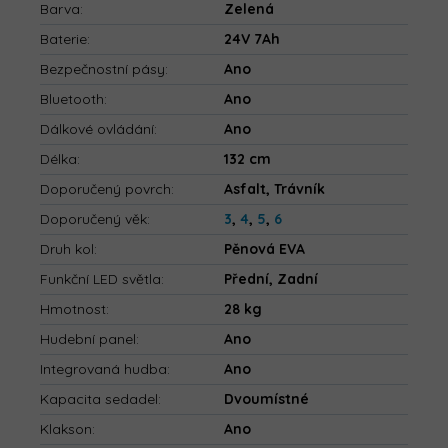
Barva
:
Zelená
Baterie
:
24V 7Ah
Bezpečnostní pásy
:
Ano
Bluetooth
:
Ano
Dálkové ovládání
:
Ano
Délka
:
132 cm
Doporučený povrch
:
Asfalt, Trávník
Doporučený věk
:
3
,
4
,
5
,
6
Druh kol
:
Pěnová EVA
Funkční LED světla
:
Přední, Zadní
Hmotnost
:
28 kg
Hudební panel
:
Ano
Integrovaná hudba
:
Ano
Kapacita sedadel
:
Dvoumístné
Klakson
:
Ano