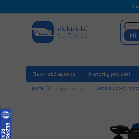
Přejít
Rá
na
obsah
HL
Elektrická autíčka
Motorky pro děti
Domů
Dětská šlapací mot
Šlapací vozítka