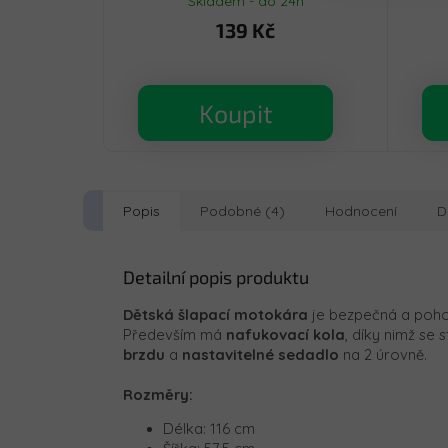
Skladem - do 24h
139 Kč
Koupit
Popis
Podobné (4)
Hodnocení
D
Detailní popis produktu
Dětská šlapací motokára
je bezpečná a pohod
Především má
nafukovací kola
, díky nimž se
brzdu
a
nastavitelné sedadlo
na 2 úrovně.
Rozměry:
Délka: 116 cm