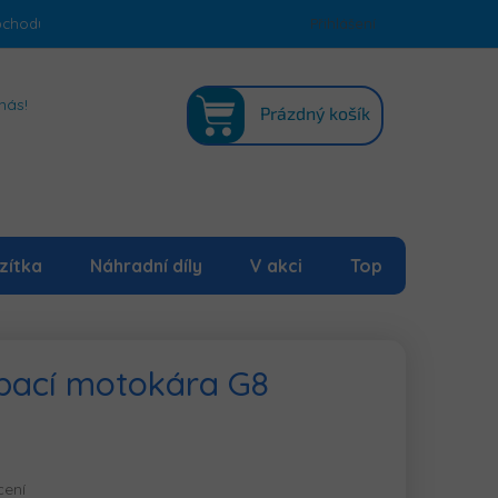
bchodu
Podmínky ochrany osobních údajů
Přihlášení
Mapa serveru
NÁKUPNÍ
nás!
Prázdný košík
KOŠÍK
zítka
Náhradní díly
V akci
Top
pací motokára G8
cení