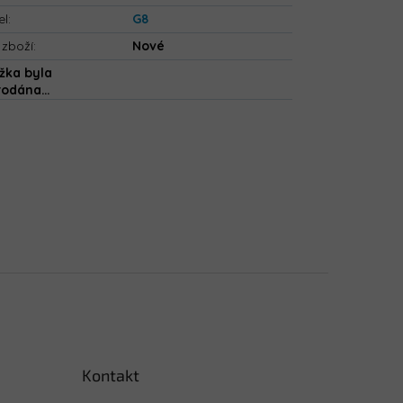
el
:
G8
 zboží
:
Nové
žka byla
rodána…
Kontakt