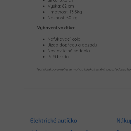
Šířka: 57,5 cm
Výška: 62 cm
Hmotnost: 13,5kg
Nosnost: 50 kg
Vybavení vozítka:
Nafukovací kola
Jízda dopředu a dozadu
Nastavitelné sedadlo
Ručí brzda
Technické parametry se mohou kdykoli změnit bez předchozího u
Z
á
p
a
t
Elektrické autíčko
Náku
í