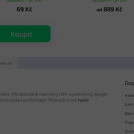
Skladem - do 24h
Skladem - do 24h
69 Kč
889 Kč
od
Koupit
iskuze
Dop
lná. Má speciálně navržený rám a jedinečný design.
Kate
 stává jízda komfortnější. Motokára má
ruční
EAN
:
Bar
Dopo
Druh