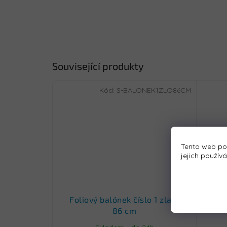
Související produkty
Kód:
S-BALONEK1ZLO86CM
Tento web po
jejich použív
Foliový balónek číslo 1 zlatý
Bat
86 cm