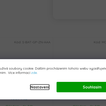
Kód:
S-BAT-GP-ZN-AAA
Kód:
M
užívá soubory cookie. Dalším procházením tohoto webu vyjadřujete
áním.. Více informací
zde
.
Nastavení
Souhlasím
erie GP Greencell R03 typ
Montáž elektrického voz
AAA 4 ks