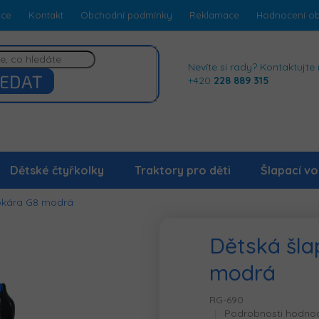
dce
Kontakt
Obchodní podmínky
Reklamace
Hodnocení o
Nevíte si rady? Kontaktujte 
EDAT
+420
228 889 315
Dětské čtyřkolky
Traktory pro děti
Šlapací vo
okára G8 modrá
Dětská šla
modrá
RG-690
Průměrné
Podrobnosti hodno