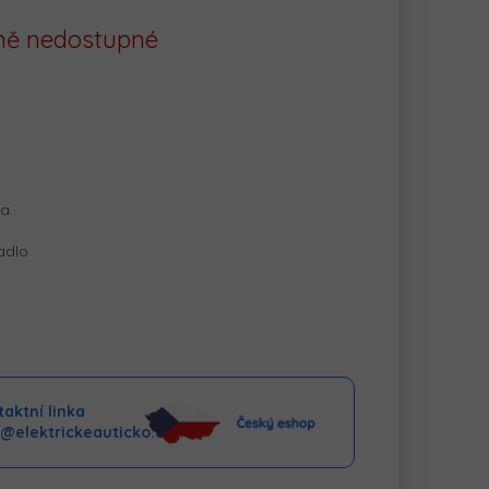
ě nedostupné
na…
adlo
aktní linka
o@elektrickeauticko.cz