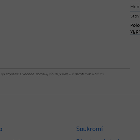
Mod
Stav
Polo
vyp
pozornění. Uvedené obrázky slouží pouze k ilustrativním účelům.
p
Soukromí