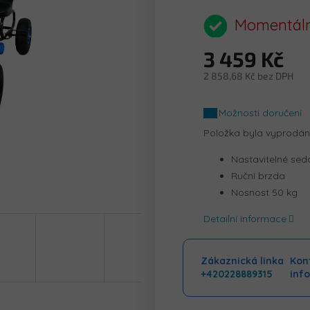
hodnocení
produktu
Momentáln
je
0,0
3 459 Kč
z
5
2 858,68 Kč bez DPH
hvězdiček.
Měrná
cena:
Možnosti doručení
Položka byla vyprodá
Nastavitelné sed
Ruční brzda
Nosnost 50 kg
Detailní informace
Zákaznická linka
Kont
+420228889315
inf