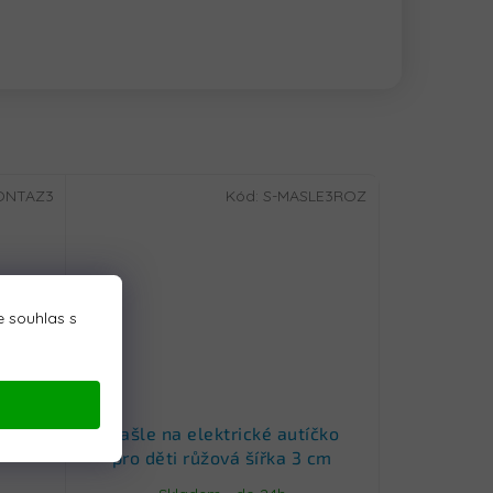
ONTAZ3
Kód:
S-MASLE3ROZ
 souhlas s
ítka
Mašle na elektrické autíčko
pro děti růžová šířka 3 cm