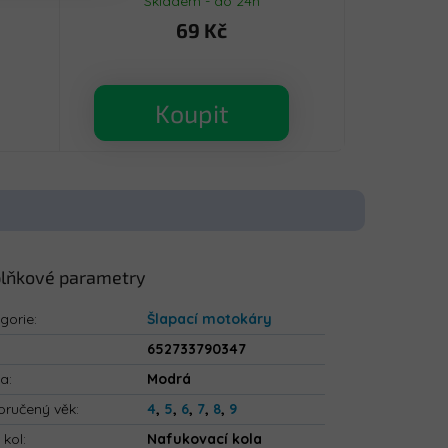
Skladem - do 24h
69 Kč
Koupit
lňkové parametry
gorie
:
Šlapací motokáry
652733790347
va
:
Modrá
ručený věk
:
4
,
5
,
6
,
7
,
8
,
9
 kol
:
Nafukovací kola