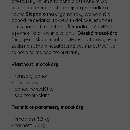
dítěte. Díky kolům z tvrdého plastu dítě může
jezdit i po terénech, které nejsou jen hladké a
rovné.
Šlapadlo
má ergonomicky tvarované a
pohodlné sedátko, takže dítě dokáže jezdit celý
den v naprostém pohodlí.
Šlapadlo
dítě ovládá
s pomocí sportovního volantu.
Dětská
motokára
funguje na šlapací pohon. Je bezmotorová, tedy
zcela nehlučná a nezatěžuje životní prostředí. Je
to nová forma sportovní aktivity.
Vlastnosti motokáry:
- řetězový pohon
- plastová kola
- pohodlné sedátko
- sportovní volant
Technické parametry motokáry:
- hmotnost: 3,8 kg
- nosnost: 30 kg