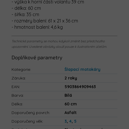
- výška k horní části volantu 39 cm
- délka: 60 cm
- šířka: 35 cm
- rozměry balení: 61 x 21 x 36 cm
- hmotnost balení: 4,6 kg
Technické parametry se mohou kdykoli změnit bez předchozího
upozornění. Uvedené obrázky slouží pouze k ilustrativním účelům.
Doplňkové parametry
Kategorie
:
Šlapací motokáry
Záruka
:
2 roky
EAN
:
5903864909463
Barva
:
Bílá
Délka
:
60 cm
Doporučený povrch
:
Asfalt
Doporučený věk
:
3
,
4
,
5