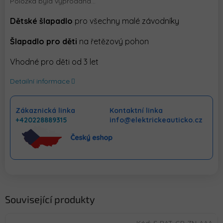
Položka byla vyprodána…
Dětské šlapadlo
pro všechny malé závodníky
Šlapadlo pro děti
na řetězový pohon
Vhodné pro děti od 3 let
Detailní informace
Zákaznická linka
Kontaktní linka
+420228889315
info@elektrickeauticko.cz
Související produkty
Kód:
S-BAT-GP-ZN-AAA