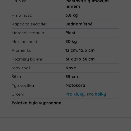
Druh kol
:
Plastová s gumovým
lemem
Hmotnost
:
3,8 kg
Kapacita sedadel
:
Jednomístné
Materiál sedadla
:
Plast
Max. nosnost
:
30 kg
Průměr kol
:
13 cm, 15,5 cm
Rozměry balení
:
61 x 21 x 36 cm
Stav zboží
:
Nové
Šířka
:
35 cm
Typ vozítka
:
Motokára
Určení
:
Pro kluky
,
Pro holky
Položka byla vyprodána…
Z
á