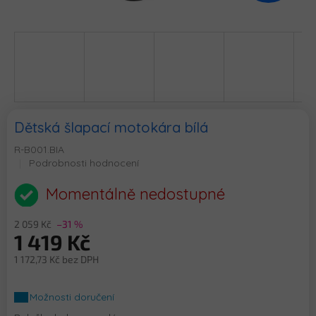
Dětská šlapací motokára bílá
R-B001.BIA
Průměrné
Podrobnosti hodnocení
hodnocení
produktu
Momentálně nedostupné
je
0,0
2 059 Kč
–31 %
z
1 419 Kč
5
hvězdiček.
1 172,73 Kč bez DPH
Měrná
cena:
Možnosti doručení