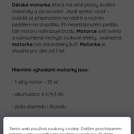
Dětská motorka
, která má silné plasty, kvalitní
materiály a zpracování. Jezdí vpřed i vzad –
ovládá se přepínačem na nádrži a nožním
pedálem na stupátku. Při nesešlápnutém pedálu
tah motoru nahrazuje brzdu.
Motorce
svítí světla
a samozřejmě nechybí zvukové efekty. Jedinečná
motorka
má otevíratelný kufr.
Motorka
je
vhodná pro děti od 3 let.
Hlavními výhodami motorky jsou:
- 1 silný motor – 35 W
- akumulátor 6 V/4,5 Ah
- jízda dopředu i dozadu
- světelné a zvukové efekty
Tento web používá soubory cookie. Dalším procházením
- otevíratelný kufřík