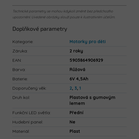
Technické parametry se mohou kdykoli změnit bez předchozího
upozornění. Uvedené obrázky slouží pouze k ilustrativním účelům.
Doplňkové parametry
Kategorie
:
Motorky pro děti
Záruka
:
2 roky
EAN
:
5903864906929
Barva
:
Růžová
Baterie
:
6V 4,5Ah
Doporučený věk
:
2
,
3
,
1
Druh kol
:
Plastová s gumovým
lemem
Funkční LED světla
:
Přední
Hudební panel
:
Ne
Materiál
:
Plast