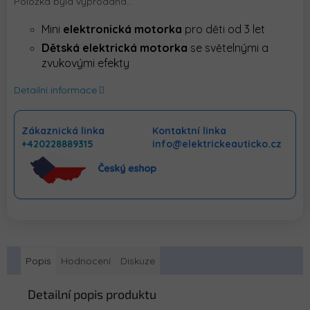
Položka byla vyprodána…
Mini
elektronická motorka
pro děti od 3 let
Dětská elektrická motorka
se světelnými a
zvukovými efekty
Detailní informace
Zákaznická linka
Kontaktní linka
+420228889315
info@elektrickeauticko.cz
Popis
Hodnocení
Diskuze
Detailní popis produktu