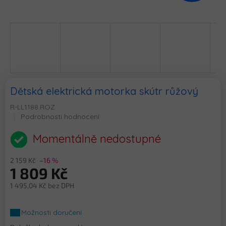
Dětská elektrická motorka skútr růžový
R-LL1188.ROZ
Průměrné
Podrobnosti hodnocení
hodnocení
produktu
Momentálně nedostupné
je
0,0
2 159 Kč
–16 %
z
1 809 Kč
5
hvězdiček.
1 495,04 Kč bez DPH
Měrná
cena:
Možnosti doručení