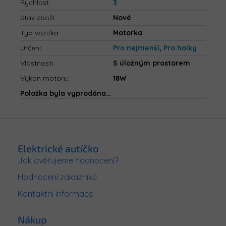
Rychlost
:
3
Stav zboží
:
Nové
Typ vozítka
:
Motorka
Určení
:
Pro nejmenší
,
Pro holky
Vlastnosti
:
S úložným prostorem
Výkon motoru
:
18W
Položka byla vyprodána…
Z
á
p
Elektrické autíčko
a
Jak ověřujeme hodnocení?
t
Hodnocení zákazníků
í
Kontaktní informace
Nákup