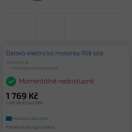
Dětská elektrická motorka R58 bílá
J-PA0241 BI
Průměrné
Podrobnosti hodnocení
hodnocení
produktu
Momentálně nedostupné
je
0,0
1 769 Kč
z
5
1 461,98 Kč bez DPH
hvězdiček.
Měrná
cena:
Možnosti doručení
Položka byla vyprodána…