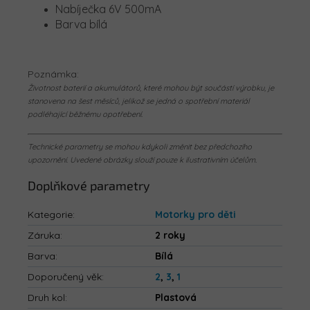
Nabíječka 6V 500mA
Barva bílá
Poznámka:
Životnost baterií a akumulátorů, které mohou být součástí výrobku, je
stanovena na šest měsíců, jelikož se jedná o spotřební materiál
podléhající běžnému opotřebení.
Technické parametry se mohou kdykoli změnit bez předchozího
upozornění. Uvedené obrázky slouží pouze k ilustrativním účelům.
Doplňkové parametry
Kategorie
:
Motorky pro děti
Záruka
:
2 roky
Barva
:
Bílá
Doporučený věk
:
2
,
3
,
1
Druh kol
:
Plastová