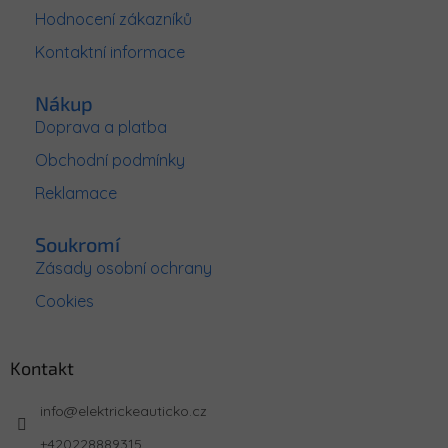
Hodnocení zákazníků
í
Kontaktní informace
Nákup
Doprava a platba
Obchodní podmínky
Reklamace
Soukromí
Zásady osobní ochrany
Cookies
Kontakt
info
@
elektrickeauticko.cz
+420228889315