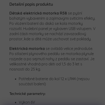
Detailní popis produktu
Dětská elektrická motorka R58
se pyšní
bohatým vybavením a zajímavými svítícími efekty.
Po vložení baterií do disků se kola motorky
rozsvítí. Hudební panel je vybaven USB vstupem. V
zadní části motorky se nachází zavazadlový
prostor, kde si dítě může uschovat své poklady.
Elektrická motorka
se ovládá velice jednoduše.
Po stlačení plynového pedálu se motorka plynule
rozjede a po sejmutí nohy z pedálu se zastaví. Je
velikostně vhodná pro děti od 1,5 do 3 let s
nosností do 25 kg.
Potřebné baterie do kol 12 x LR44 (nejsou
součástí balení)
Technické parametry:
Výkon 6V