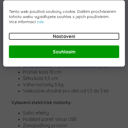
Baterie 6V 4,5 Ah
Převodovka vpřed i vzad
Tento web používá soubory cookie. Dalším procházením
Rychlost 2 km/h
tohoto webu vyjadřujete souhlas s jejich používáním..
Maximální nosnost 5 kg
Více informací
zde
.
Délka motorky 80 cm
Šířka motorky 42 cm
Nastavení
Výška motorky 56 cm
Výška od země 7 cm
Souhlasím
Vzdálenost plynového pedálu k sedadlu 23
cm
Šířka sedadla 14 cm, délka sedadla 23 cm
Průměr kola 19 cm
Šířka kola 9,5 cm
Váha motorky 5 kg
Velikostně vhodné pro děti od 1,5 do 3 let
Vybavení elektrické motorky:
Svítící efekty
Hudební panel: vstup USB
Zavazadlový prostor