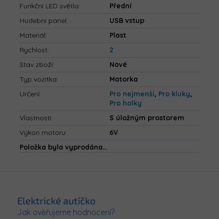
Funkční LED světla
:
Přední
Hudební panel
:
USB vstup
Materiál
:
Plast
Rychlost
:
2
Stav zboží
:
Nové
Typ vozítka
:
Motorka
Určení
:
Pro nejmenší
,
Pro kluky
,
Pro holky
Vlastnosti
:
S úložným prostorem
Výkon motoru
:
6V
Položka byla vyprodána…
Z
á
p
Elektrické autíčko
a
Jak ověřujeme hodnocení?
t