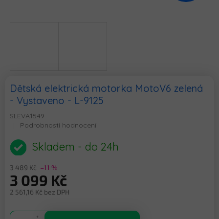
Dětská elektrická motorka MotoV6 zelená
- Vystaveno - L-9125
SLEVA1549
Průměrné
Podrobnosti hodnocení
hodnocení
produktu
Skladem - do 24h
je
0,0
3 489 Kč
–11 %
z
3 099 Kč
5
hvězdiček.
2 561,16 Kč bez DPH
Měrná
cena: