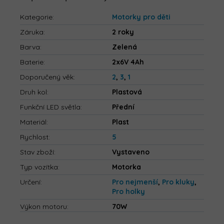
Kategorie
:
Motorky pro děti
Záruka
:
2 roky
Barva
:
Zelená
Baterie
:
2x6V 4Ah
Doporučený věk
:
2
,
3
,
1
Druh kol
:
Plastová
Funkční LED světla
:
Přední
Materiál
:
Plast
Rychlost
:
5
Stav zboží
:
Vystaveno
Typ vozítka
:
Motorka
Určení
:
Pro nejmenší
,
Pro kluky
,
Pro holky
Výkon motoru
:
70W