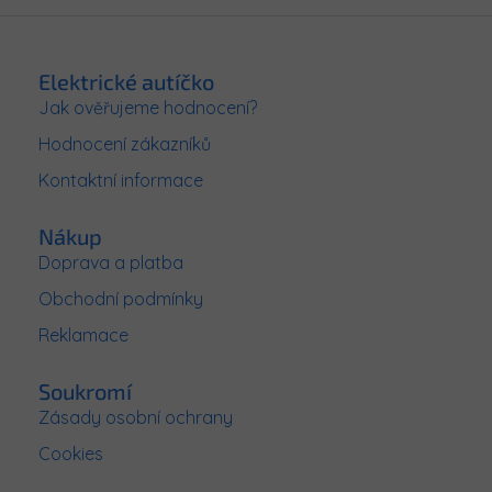
Z
á
p
Elektrické autíčko
a
Jak ověřujeme hodnocení?
t
Hodnocení zákazníků
í
Kontaktní informace
Nákup
Doprava a platba
Obchodní podmínky
Reklamace
Soukromí
Zásady osobní ochrany
Cookies