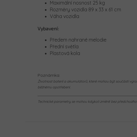
Maximální nosnost 25 kg
Rozměry vozidla 89 x 33 x 61 cm
Váha vozidla
Vybavení:
Předem nahrané melodie
Přední světla
Plastová kola
Poznámka:
Životnost baterií a akumulátorů, které mohou být součástí výrob
běžnému opotřebení.
Technické parametry se mohou kdykoli změnit bez předchozího u
Z
á