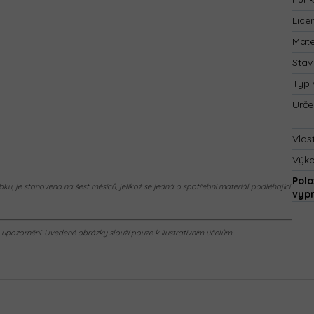
Lice
Mate
Stav
Typ 
Urče
Vlas
Výk
Polo
ku, je stanovena na šest měsíců, jelikož se jedná o spotřební materiál podléhající
vyp
pozornění. Uvedené obrázky slouží pouze k ilustrativním účelům.