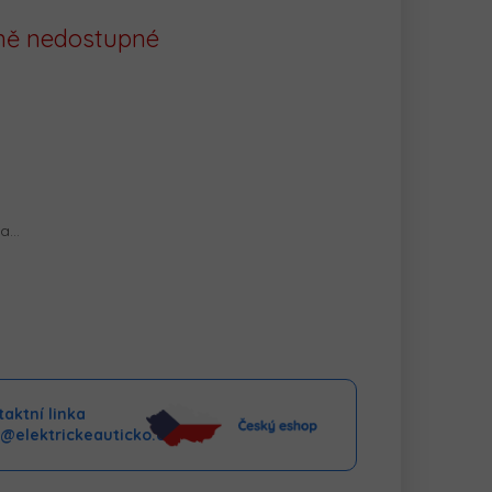
ě nedostupné
na…
aktní linka
o@elektrickeauticko.cz