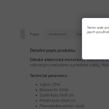
Tento web po
jejich použív
Popis
Hodnocení
Diskuze
Detailní popis produktu
Dětské elektrická motorka
je velikostně v
nahranými melodiemi a předními světly. Max
Technické parametry:
Výkon 25W
Baterie 6V 4,5Ah
Zadní kola 19x8 cm
Přední kola 20x9 cm
Převodovka vpřed i vzad