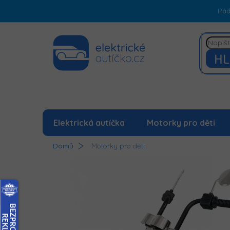
Přejít
Rá
na
obsah
HL
Elektrická autíčka
Motorky pro děti
Domů
Motorky pro děti