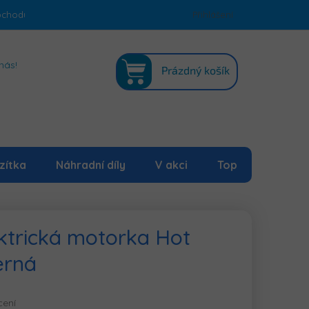
bchodu
Podmínky ochrany osobních údajů
Přihlášení
Mapa serveru
NÁKUPNÍ
nás!
Prázdný košík
KOŠÍK
zítka
Náhradní díly
V akci
Top
ktrická motorka Hot
erná
cení