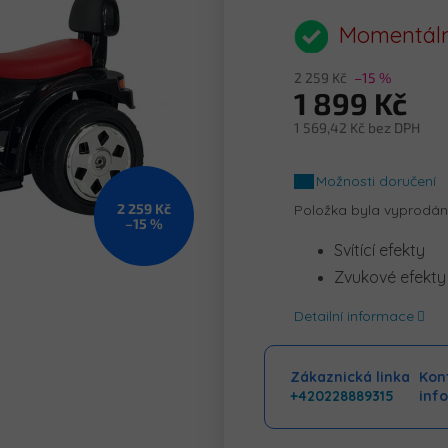
hodnocení
produktu
Momentáln
je
0,0
2 259 Kč
–15 %
z
1 899 Kč
5
hvězdiček.
1 569,42 Kč bez DPH
Měrná
cena:
Možnosti doručení
2 259 Kč
Položka byla vyprodá
–15 %
Svítící efekty
Zvukové efekty
Detailní informace
Zákaznická linka
Kont
+420228889315
inf