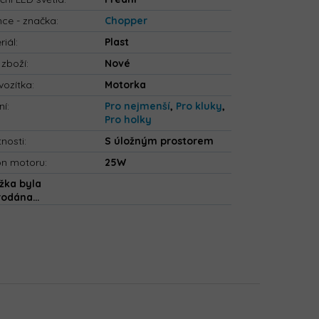
nce - značka
:
Chopper
riál
:
Plast
 zboží
:
Nové
vozítka
:
Motorka
ní
:
Pro nejmenší
,
Pro kluky
,
Pro holky
tnosti
:
S úložným prostorem
on motoru
:
25W
žka byla
rodána…