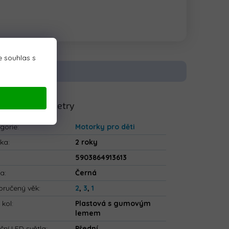
 souhlas s
lňkové parametry
gorie
:
Motorky pro děti
uka
:
2 roky
5903864913613
va
:
Černá
ručený věk
:
2
,
3
,
1
 kol
:
Plastová s gumovým
lemem
ční LED světla
:
Přední