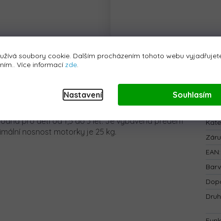
užívá soubory cookie. Dalším procházením tohoto webu vyjadřujete
áním.. Více informací
zde
.
Nastavení
Souhlasím
Dop
hodná pro děti od 1,5 do 3 let. Je vybavena předem
Kate
imální nosnost motorky je 25 kg.
Zár
EAN
:
Bar
Dopo
Druh
Funk