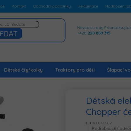
dce
Kontakt
Obchodní podmínky
Reklamace
Hodnocení o
Nevíte si rady? Kontaktujte 
EDAT
+420
228 889 315
Dětské čtyřkolky
Traktory pro děti
Šlapací vo
Dětská ele
Chopper č
R-PA.LL777.CZ
Průměrné
Podrobnosti hodno