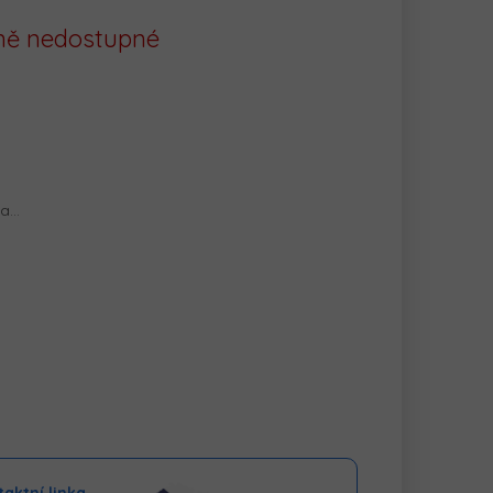
ě nedostupné
na…