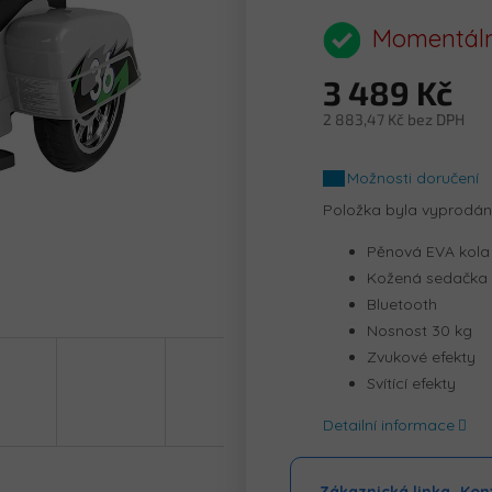
hodnocení
produktu
Momentáln
je
0,0
3 489 Kč
z
5
2 883,47 Kč bez DPH
hvězdiček.
Měrná
cena:
Možnosti doručení
Položka byla vyprodá
Pěnová EVA kola
Kožená sedačka
Bluetooth
Nosnost 30 kg
Zvukové efekty
Svítící efekty
Detailní informace