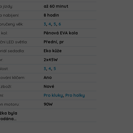
 jízdy
:
až 60 minut
 nabíjení
:
8 hodin
ručený věk
:
3
,
4
,
5
,
6
 kol
:
Pěnová EVA kola
ční LED světla
:
Přední, pr
riál sedadla
:
Eko kůže
or
:
2x45W
lost
:
3
,
4
,
5
tování klíčem
:
Ano
 zboží
:
Nové
ní
:
Pro kluky
,
Pro holky
on motoru
:
90W
žka byla
rodána…