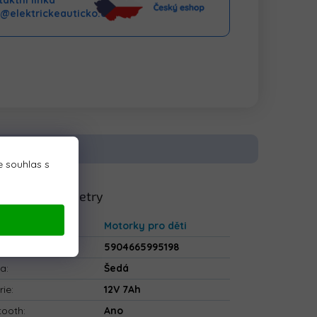
aktní linka
o@elektrickeauticko.cz
 souhlas s
lňkové parametry
gorie
:
Motorky pro děti
5904665995198
va
:
Šedá
rie
:
12V 7Ah
tooth
:
Ano