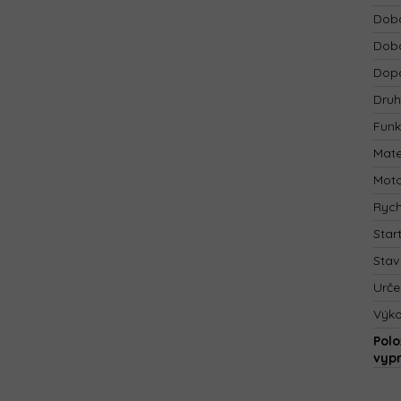
Doba
Doba
Dopo
Druh
Funk
Mate
Mot
Rych
Star
Stav
Urče
Výk
Polo
vyp