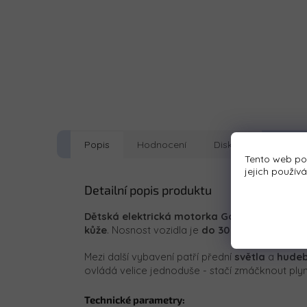
Popis
Hodnocení
Diskuze
Tento web po
jejich použív
Detailní popis produktu
Dětská elektrická motorka Goldwing
je vyb
kůže
. Nosnost vozidla je
do 30 kg
.
Mezi další vybavení patří přední
světla
a
hudebn
ovládá velice jednoduše - stačí zmáčknout ply
Technické parametry: