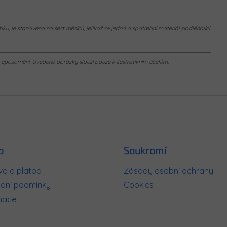
ku, je stanovena na šest měsíců, jelikož se jedná o spotřební materiál podléhající
pozornění. Uvedené obrázky slouží pouze k ilustrativním účelům.
p
Soukromí
a a platba
Zásady osobní ochrany
dní podmínky
Cookies
mace