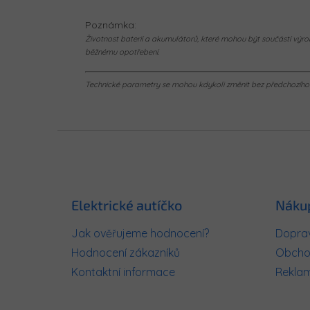
Poznámka:
Životnost baterií a akumulátorů, které mohou být součástí výrob
běžnému opotřebení.
Technické parametry se mohou kdykoli změnit bez předchozího u
Z
á
p
a
t
Elektrické autíčko
Náku
í
Jak ověřujeme hodnocení?
Doprav
Hodnocení zákazníků
Obcho
Kontaktní informace
Rekla