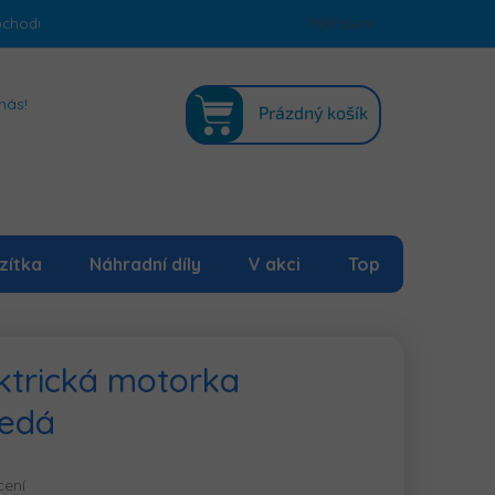
bchodu
Podmínky ochrany osobních údajů
Přihlášení
Mapa serveru
NÁKUPNÍ
nás!
Prázdný košík
KOŠÍK
zítka
Náhradní díly
V akci
Top
ktrická motorka
šedá
cení