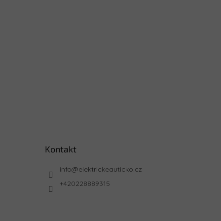
Kontakt
info
@
elektrickeauticko.cz
+420228889315