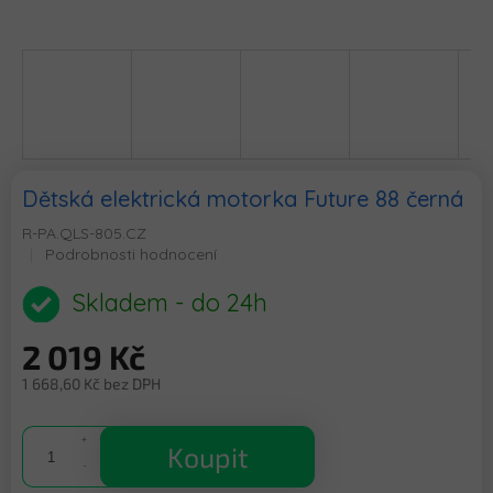
Dětská elektrická motorka Future 88 černá
R-PA.QLS-805.CZ
Průměrné
Podrobnosti hodnocení
hodnocení
produktu
Skladem - do 24h
je
0,0
2 019 Kč
z
5
1 668,60 Kč bez DPH
hvězdiček.
Měrná
cena:
Koupit