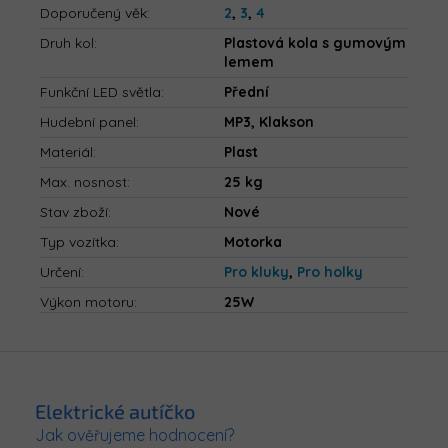
Doporučený věk
:
2
,
3
,
4
Druh kol
:
Plastová kola s gumovým
lemem
Funkční LED světla
:
Přední
Hudební panel
:
MP3, Klakson
Materiál
:
Plast
Max. nosnost
:
25 kg
Stav zboží
:
Nové
Typ vozítka
:
Motorka
Určení
:
Pro kluky
,
Pro holky
Výkon motoru
:
25W
Z
á
p
Elektrické autíčko
a
Jak ověřujeme hodnocení?