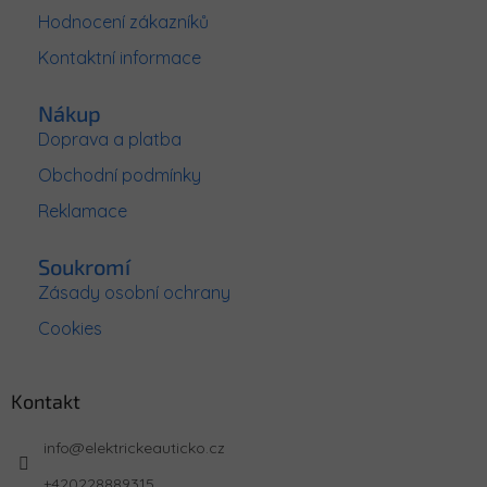
t
Hodnocení zákazníků
í
Kontaktní informace
Nákup
Doprava a platba
Obchodní podmínky
Reklamace
Soukromí
Zásady osobní ochrany
Cookies
Kontakt
info
@
elektrickeauticko.cz
+420228889315