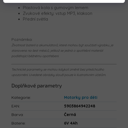
Plastová kola s gumovým lemem
Zvukové efekty: vstup MP3, klakson
Přední světla
Poznámka:
Životnost baterií a akumulátorů, které mohou být součástí výrobku, je
stanovena na šest měsíců, jelikož se jedná o spotřební materiál
podléhající běžnému opotřebení.
Technické parametry se mohou kdykoli změnit bez předchozího
upozornění. Uvedené obrázky slouží pouze k ilustrativním účelům.
Doplňkové parametry
Kategorie
:
Motorky pro děti
EAN
:
5903864942248
Barva
:
Černá
Baterie
:
6V 4Ah